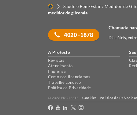
Saúde e Bem-Estar : Medidor de Gli
medidor de glicemia
Chamada para
4020 -1878
Dias úteis, entr
A Proteste
Seu
Revistas
Clas
Atendimento
Rec
Imprensa
Como nos financiamos
Trabalhe conosco
Política de Privacidade
© 2026 PROTESTE
Cookies
Política de Privacida
X
Usamos cookies para permitir que o nosso website funcione corretament
ACEITAR