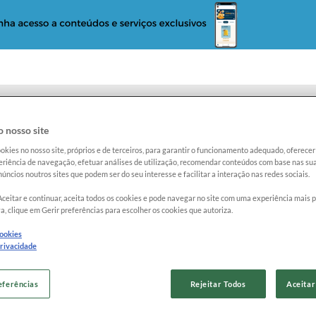
 nosso site
okies no nosso site, próprios e de terceiros, para garantir o funcionamento adequado, oferec
o
Reclame com a Proteste
Radar Proteste
riência de navegação, efetuar análises de utilização, recomendar conteúdos com base nas sua
e glicemia
úncios noutros sites que podem ser do seu interesse e facilitar a interação nas redes sociais.
Aceitar e continuar, aceita todos os cookies e pode navegar no site com uma experiência mais 
a, clique em Gerir preferências para escolher os cookies que autoriza.
cookies
privacidade
ABBOTT F
eferências
Rejeitar Todos
Aceitar