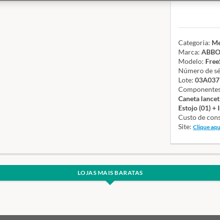
Categoria:
Me
Marca:
ABBO
Modelo:
Free
Número de sé
Lote:
03A037
Componentes 
Caneta lanceta
Estojo (01) +
Custo de con
Site:
Clique aqu
LOJAS MAIS BARATAS