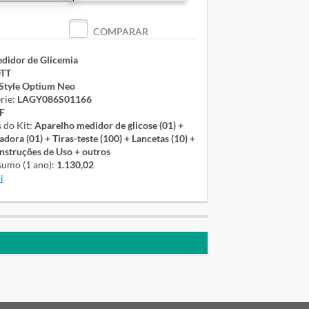
COMPARAR
didor de Glicemia
TT
Style Optium Neo
rie:
LAGY086S01166
F
do Kit:
Aparelho medidor de glicose (01) +
dora (01) + Tiras-teste (100) + Lancetas (10) +
 Instruções de Uso + outros
sumo (1 ano):
1.130,02
i