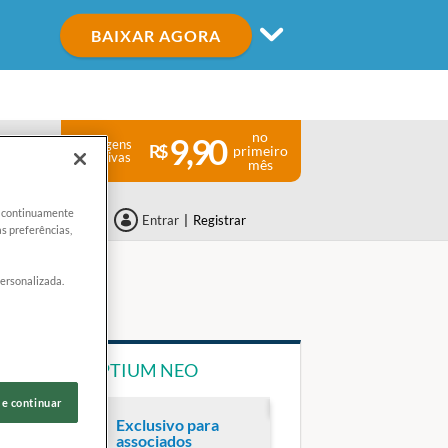
BAIXAR AGORA
no
9,90
Vantagens
primeiro
Exclusivas
mês
er continuamente
Entrar
|
Registrar
s preferências,
personalizada.
REESTYLE OPTIUM NEO
 e continuar
Exclusivo para
associados