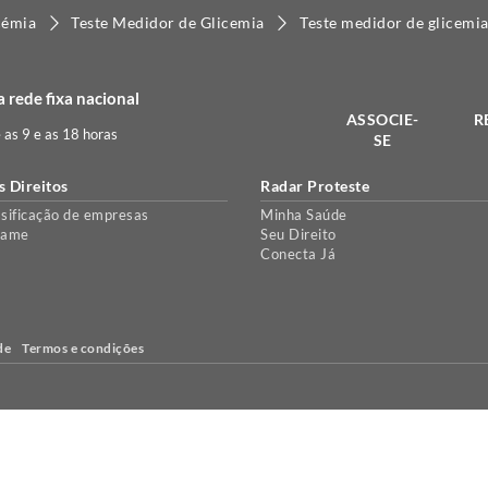
cémia
Teste Medidor de Glicemia
Teste medidor de glicemi
 rede fixa nacional
ASSOCIE-
R
e as 9 e as 18 horas
SE
s Direitos
Radar Proteste
sificação de empresas
Minha Saúde
lame
Seu Direito
Conecta Já
de
Termos e condições
e, para personalizar conteúdo e anúncios e proporcionar uma melhor ex