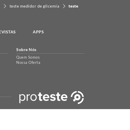
a
teste medidor de glicemia
teste
EVISTAS
APPS
Sobre Nós
Quem Somos
Nossa Oferta
periência de uso. Para maiores informações acesse a nossa
política
.