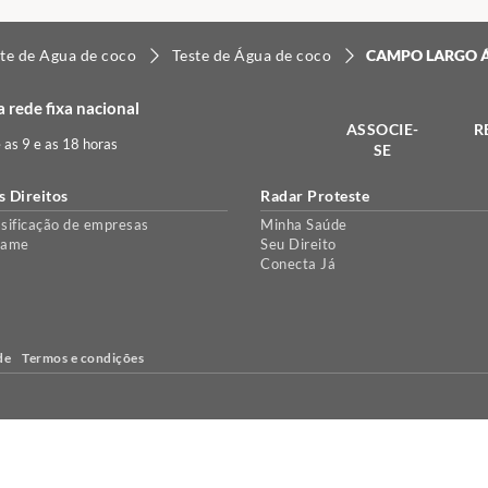
te de Agua de coco
Teste de Água de coco
CAMPO LARGO 
 rede fixa nacional
ASSOCIE-
R
e as 9 e as 18 horas
SE
s Direitos
Radar Proteste
sificação de empresas
Minha Saúde
lame
Seu Direito
Conecta Já
de
Termos e condições
e, para personalizar conteúdo e anúncios e proporcionar uma melhor ex