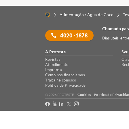
Alimentação : Água de Coco
Tes
Chamada para
4020 -1878
Dias úteis, entr
A Proteste
Seu
Revistas
Clas
Atendimento
Rec
Imprensa
Como nos financiamos
Trabalhe conosco
Política de Privacidade
© 2026 PROTESTE
Cookies
Política de Privacida
X
Usamos cookies para permitir que o nosso website funcione corretament