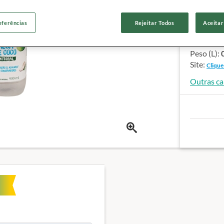
Sódio (m
Potássio
eferências
Rejeitar Todos
Aceitar
Categoria
Marca:
C
Peso (L):
Site:
Clique
Outras ca