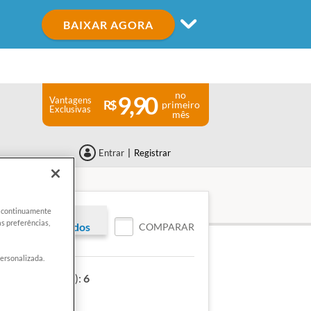
BAIXAR AGORA
no
9,90
Vantagens
primeiro
Exclusivas
mês
Entrar
|
Registrar
er continuamente
s preferências,
vo para associados
COMPARAR
personalizada.
totais (g/100mL):
6
ategoryID:
454
(g/100mL):
2