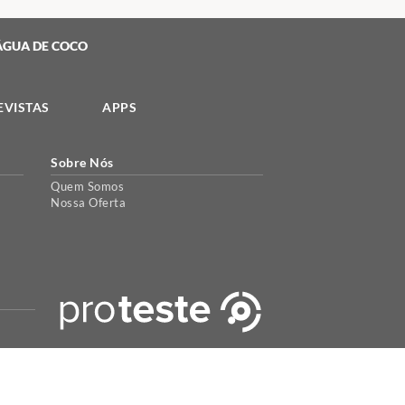
ÁGUA DE COCO
EVISTAS
APPS
Sobre Nós
Quem Somos
Nossa Oferta
periência de uso. Para maiores informações acesse a nossa
política
.