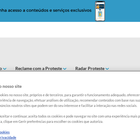
o
Reclame com a Proteste
Radar Proteste
DE COCO
 nosso site
okies no nosso site, próprios e de terceiros, para garantir o funcionamento adequado, oferec
riência de navegação, efetuar análises de utilização, recomendar conteúdos com base nas sua
Exclusi
úncios noutros sites que podem ser do seu interesse e facilitar a interação nas redes sociais.
Aceitar e continuar, aceita todos os cookies e pode navegar no site com uma experiência mais 
a, clique em Gerir preferências para escolher os cookies que autoriza.
Açúcares 
PhoenixC
cookies
privacidade
Sacarose 