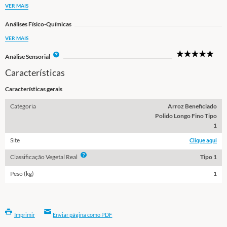
o
VER MAIS
Análises Físico-Químicas
VER MAIS
5
I
Análise Sensorial
Star
n
Características
f
o
Características gerais
Categoria
Arroz Beneficiado
Polido Longo Fino Tipo
1
Site
Clique aqui
Info
Classificação Vegetal Real
Tipo 1
Peso (kg)
1
Imprimir
Enviar página como PDF