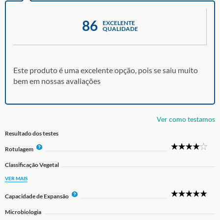
86
EXCELENTE
QUALIDADE
Este produto é uma excelente opção, pois se saiu muito
bem em nossas avaliações
Ver como testamos
Resultado dos testes
4
I
Rotulagem
Star
n
Classificação Vegetal
f
o
VER MAIS
5
I
Capacidade de Expansão
Star
n
Microbiologia
f