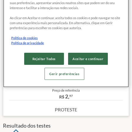
suas preferências, apresentar anúncios noutros sites que podem ser do seu
interesse e facilitar a interação nas redes sociais.
Ao clicar em Aceitar e continuar, aceita todos os cookies e pode navegar no site
com uma experiência mais personalizada. Em alternativa, clique em Gerir
86
EXCELENTE
preferências para escolher os cookies que autoriza.
COMPARAR
QUALIDADE
Política de cookies
Política de privacidade
Categoria:
Arroz Beneficiado Polido Longo Fino Tipo 1
Site:
Rejeitar Todos
Aceitar e continuar
Clique aqui
Classificação Vegetal Real:
Tipo 1
Peso (kg):
1
Gerir preferências
Outras características
Preço de referência
2,
97
R$
PROTESTE
Resultado dos testes