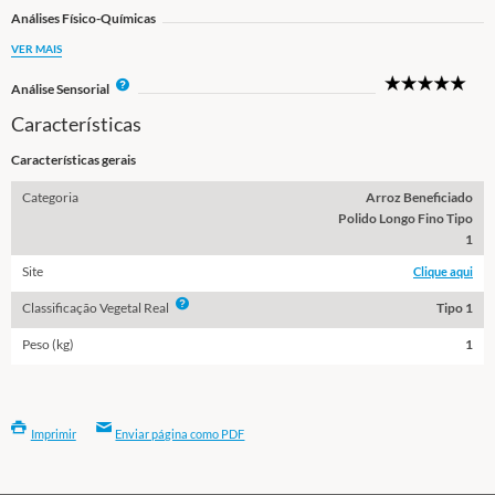
Análises Físico-Químicas
VER MAIS
5
I
Análise Sensorial
Star
n
Características
f
o
Características gerais
Categoria
Arroz Beneficiado
Polido Longo Fino Tipo
1
Site
Clique aqui
Info
Classificação Vegetal Real
Tipo 1
Peso (kg)
1
Imprimir
Enviar página como PDF