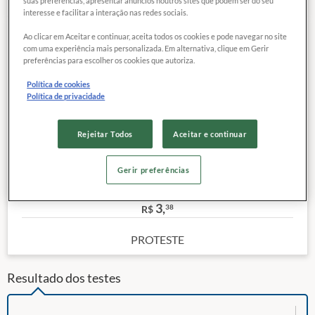
suas preferências, apresentar anúncios noutros sites que podem ser do seu
interesse e facilitar a interação nas redes sociais.
Ao clicar em Aceitar e continuar, aceita todos os cookies e pode navegar no site
87
EXCELENTE
com uma experiência mais personalizada. Em alternativa, clique em Gerir
COMPARAR
QUALIDADE
preferências para escolher os cookies que autoriza.
Política de cookies
Política de privacidade
Categoria:
Arroz Beneficiado Polido Longo Fino Tipo 1
Site:
Clique aqui
Rejeitar Todos
Aceitar e continuar
Classificação Vegetal Real:
Tipo 1
Peso (kg):
1
Gerir preferências
Outras características
Preço de referência
3,
38
R$
PROTESTE
Resultado dos testes