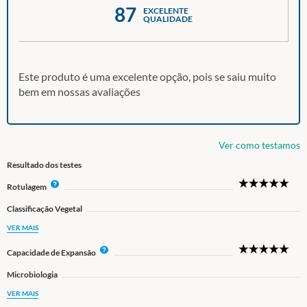
87
EXCELENTE
QUALIDADE
Este produto é uma excelente opção, pois se saiu muito
bem em nossas avaliações
Ver como testamos
Resultado dos testes
5
I
Rotulagem
Star
n
Classificação Vegetal
f
o
VER MAIS
5
I
Capacidade de Expansão
Star
n
Microbiologia
f
o
VER MAIS