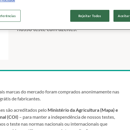
privacidade
18 dezembro 2017
eferências
Rejeitar Todos
Aceitar
Veja, aqui, todos os parâmetros que nos ajud
nosso teste com azeites.
cipais marcas do mercado foram comprados anonimamente nas
rátis de fabricantes.
ses são acreditados pelo
Ministério da Agricultura (Mapa) e
nal (COI)
– para manter a independência de nossos testes,
s o teste nas normas nacionais ou internacionais que