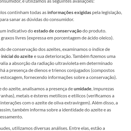
onsumidor, e utilizamos as seguintes avaliações:
ulos continham todas as
informações exigidas
pela legislação,
para sanar as dúvidas do consumidor.
 um indicativo do
estado de conservação
do produto.
graxos livres (expressa em porcentagem de ácido oleico).
ado de conservação dos azeites, examinamos o índice de
inicial do azeite
e sua deterioração. Também fizemos uma
valia a absorção da radiação ultravioleta em determinado
 há a presença de dienos e trienos conjugados (compostos
estocagem, fornecendo informações sobre a conservação).
 do azeite, analisamos a presença de
umidade
, impurezas
anhas), metais e ésteres metílicos e etílicos (verificamos a
nterações com o azeite de oliva extravirgem). Além disso, a
 assim, também informa sobre a identidade do azeite e as
cessamento.
udes, utilizamos diversas análises. Entre elas, estão a