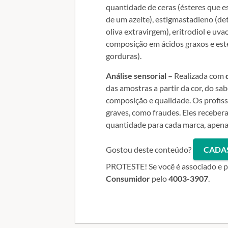
quantidade de ceras (ésteres que e
de um azeite), estigmastadieno (det
oliva extravirgem), eritrodiol e uva
composição em ácidos graxos e est
gorduras).
Análise sensorial –
Realizada com
das amostras a partir da cor, do sab
composição e qualidade. Os profis
graves, como fraudes. Eles recebe
quantidade para cada marca, apenas
Gostou deste conteúdo?
CADA
PROTESTE! Se você é associado e pr
Consumidor
pelo
4003-3907
.