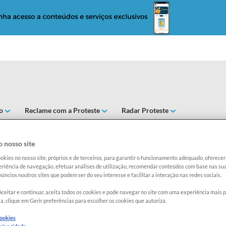
o
Reclame com a Proteste
Radar Proteste
 nosso site
 confira os principais pa
okies no nosso site, próprios e de terceiros, para garantir o funcionamento adequado, oferec
riência de navegação, efetuar análises de utilização, recomendar conteúdos com base nas sua
úncios noutros sites que podem ser do seu interesse e facilitar a interação nas redes sociais.
Aceitar e continuar, aceita todos os cookies e pode navegar no site com uma experiência mais 
a, clique em Gerir preferências para escolher os cookies que autoriza.
cookies