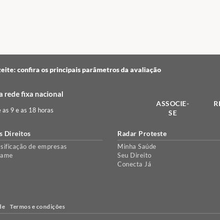
zeite: confira os principais parâmetros da avaliação
 rede fixa nacional
ASSOCIE-
R
e as 9 e as 18 horas
SE
s Direitos
Radar Proteste
sificação de empresas
Minha Saúde
lame
Seu Direito
Conecta Já
de
Termos e condições