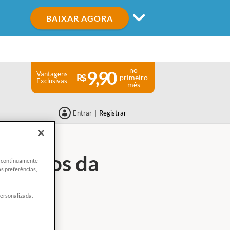
BAIXAR AGORA
no
9,90
Vantagens
primeiro
Exclusivas
mês
Entrar
|
Registrar
râmetros da
er continuamente
s preferências,
personalizada.