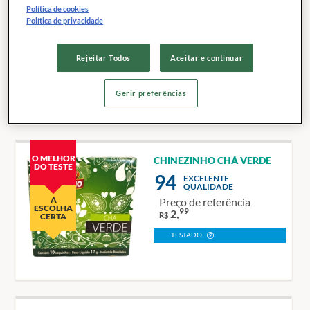
CHILENO CHÁ VERDE
Política de cookies
92
Política de privacidade
EXCELENTE
QUALIDADE
Preço de referência
45
3,
Rejeitar Todos
Aceitar e continuar
R$
TESTADO
Gerir preferências
O MELHOR
CHINEZINHO CHÁ VERDE
DO TESTE
94
EXCELENTE
QUALIDADE
A
Preço de referência
ESCOLHA
99
2,
R$
CERTA
TESTADO