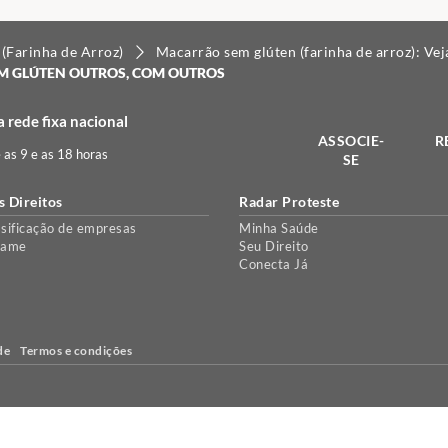
(Farinha de Arroz)
Macarrão sem glúten (farinha de arroz): Vej
M GLÚTEN OUTROS, COM OUTROS
 rede fixa nacional
ASSOCIE-
R
e as 9 e as 18 horas
SE
s Direitos
Radar Proteste
sificação de empresas
Minha Saúde
lame
Seu Direito
Conecta Já
de
Termos e condições
e, para personalizar conteúdo e anúncios e proporcionar uma melhor ex