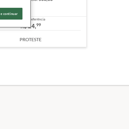
racterísticas
 e continuar
Preço de referência
99
24,
R$
PROTESTE