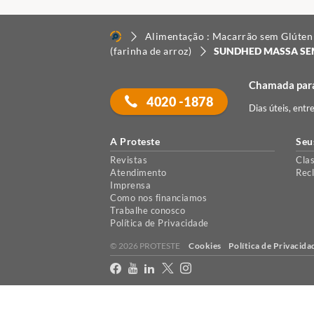
Alimentação : Macarrão sem Glúten 
(farinha de arroz)
SUNDHED MASSA SE
Chamada para
4020 -1878
Dias úteis, entr
A Proteste
Seu
Revistas
Clas
Atendimento
Rec
Imprensa
Como nos financiamos
Trabalhe conosco
Política de Privacidade
© 2026 PROTESTE
Cookies
Política de Privacida
X
Usamos cookies para permitir que o nosso website funcione corretament