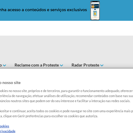
o
Reclame com a Proteste
Radar Proteste
 GLÚTEN OUTROS, COM OUTROS
 nosso site
okies no nosso site, próprios e de terceiros, para garantir o funcionamento adequado, oferec
riência de navegação, efetuar análises de utilização, recomendar conteúdos com base nas sua
Exclusi
úncios noutros sites que podem ser do seu interesse e facilitar a interação nas redes sociais.
Aceitar e continuar, aceita todos os cookies e pode navegar no site com uma experiência mais 
a, clique em Gerir preferências para escolher os cookies que autoriza.
Categoria
ESPINAF
cookies
Preço por
privacidade