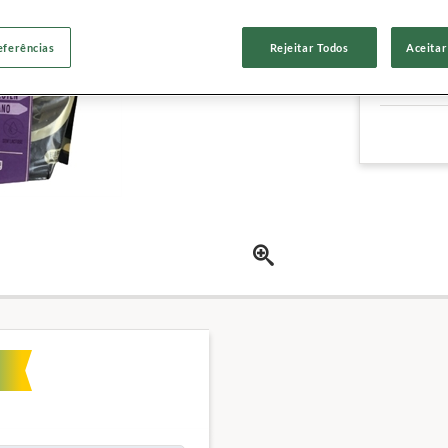
Outras ca
eferências
Rejeitar Todos
Aceitar