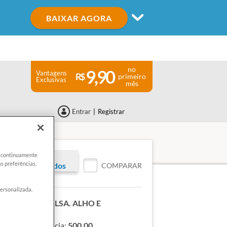
BAIXAR AGORA
no
9,90
Vantagens
primeiro
Exclusivas
mês
Entrar
|
Registrar
er continuamente
s preferências,
vo para associados
COMPARAR
personalizada.
:
SUNDHED SALSA. ALHO E
RE. PENNE
 peso de referência:
500,00