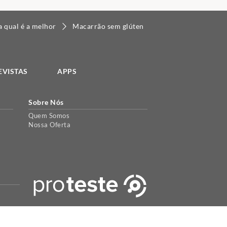
a qual é a melhor
Macarrão sem glúten
EVISTAS
APPS
Sobre Nós
Quem Somos
Nossa Oferta
periência de uso. Para maiores informações acesse a nossa
política
.