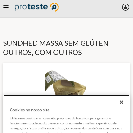
Skip
to
main
content
SUNDHED MASSA SEM GLÚTEN
OUTROS, COM OUTROS
Cookies no nosso site
Utilizamos cookies no nosso site, próprios e de terceiros, para garantir o
funcionamento adequado, oferecer continuamente a melhor experiência de
navegação, efetuar análises de utilização, recomendar conteúdos com base nas