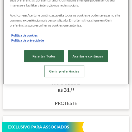
suas preferências, apresentar anúncios noutros sites que podem ser do seu
interesse e facilitar a interação nas redes sociais.
Ao clicar em Aceitar e continuar, aceita todos os cookies e pode navegar no site
com uma experiência mais personalizada. Em alternativa, clique em Gerir
preferências para escolher os cookies que autoriza.
COMPARAR
Exclusivo para
associados
Política de cookies
Política de privacidade
Categoria:
SUNDHED GRÃO DE BICO. TUBETTI
Rejeitar Todos
Aceitar e continuar
RIGATI
Preço por peso de referência:
500,00
Gerir preferências
Outras características
Preço de referência
31,
81
R$
PROTESTE
EXCLUSIVO PARA ASSOCIADOS