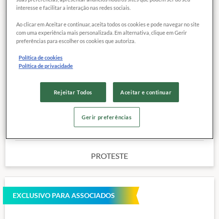
interesse e facilitar a interação nas redes sociais.
Ao clicar em Aceitar e continuar, aceita todos os cookies e pode navegar no site
com uma experiência mais personalizada. Em alternativa, clique em Gerir
COMPARAR
Exclusivo para
preferências para escolher os cookies que autoriza.
associados
Política de cookies
Política de privacidade
Marca:
TAEQ. TORTELLINI TRICOLORI INTEGRAL
Categoria:
MACARRÃO INTEGRAL
Rejeitar Todos
Aceitar e continuar
Peso de referência para o preço:
500,00 kg
Outras características
Gerir preferências
Preço de referência
6,
49
R$
PROTESTE
EXCLUSIVO PARA ASSOCIADOS