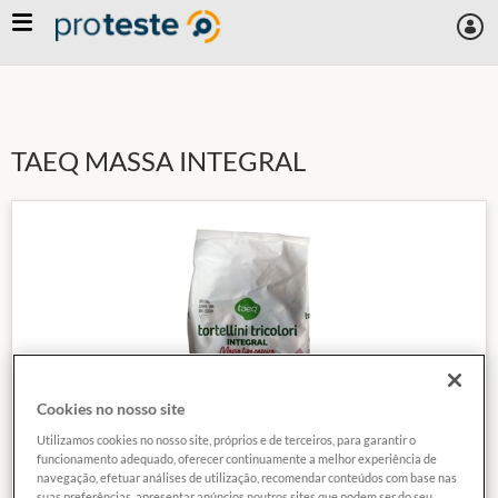
Skip
to
main
content
TAEQ MASSA INTEGRAL
Cookies no nosso site
Utilizamos cookies no nosso site, próprios e de terceiros, para garantir o
funcionamento adequado, oferecer continuamente a melhor experiência de
navegação, efetuar análises de utilização, recomendar conteúdos com base nas
suas preferências, apresentar anúncios noutros sites que podem ser do seu