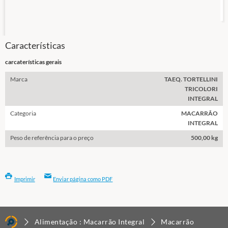
Características
carcaterísticas gerais
Marca
TAEQ. TORTELLINI
TRICOLORI
INTEGRAL
Categoria
MACARRÃO
INTEGRAL
Peso de referência para o preço
500,00 kg
Imprimir
Enviar página como PDF
Alimentação : Macarrão Integral
Macarrão