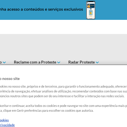
o
Reclame com a Proteste
Radar Proteste
L
 nosso site
okies no nosso site, próprios e de terceiros, para garantir o funcionamento adequado, oferec
riência de navegação, efetuar análises de utilização, recomendar conteúdos com base nas sua
Exclusi
úncios noutros sites que podem ser do seu interesse e facilitar a interação nas redes sociais.
Aceitar e continuar, aceita todos os cookies e pode navegar no site com uma experiência mais 
a, clique em Gerir preferências para escolher os cookies que autoriza.
Marca:
TA
Categoria
cookies
privacidade
Peso de r