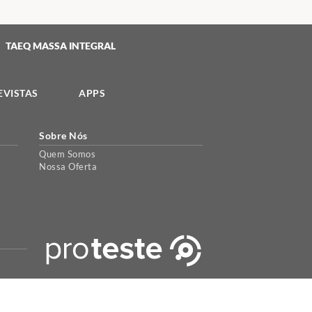
TAEQ MASSA INTEGRAL
EVISTAS
APPS
Sobre Nós
Quem Somos
Nossa Oferta
periência de uso. Para maiores informações acesse a nossa
política
.