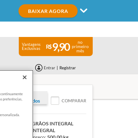
BAIXAR AGORA
no
9,90
Vantagens
primeiro
Exclusivas
mês
Entrar
|
Registrar
er continuamente
s preferências,
vo para associados
COMPARAR
personalizada.
EQ. FUSILLI 8 GRÃOS INTEGRAL
:
MACARRÃO INTEGRAL
eferência para o preço:
500,00 kg