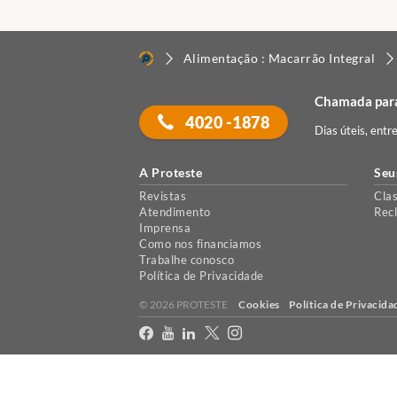
Alimentação : Macarrão Integral
Chamada para
4020 -1878
Dias úteis, entr
A Proteste
Seu
Revistas
Clas
Atendimento
Rec
Imprensa
Como nos financiamos
Trabalhe conosco
Política de Privacidade
© 2026 PROTESTE
Cookies
Política de Privacida
X
Usamos cookies para permitir que o nosso website funcione corretament