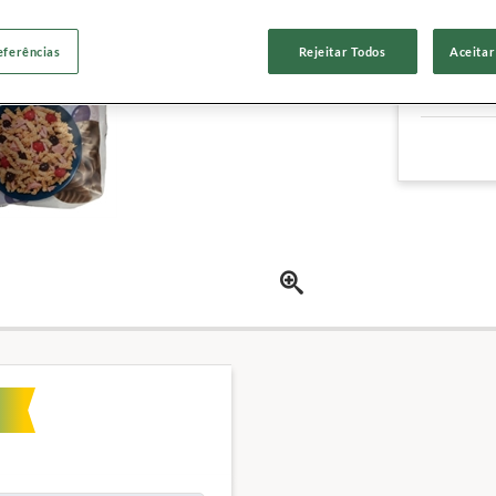
Outras ca
eferências
Rejeitar Todos
Aceitar