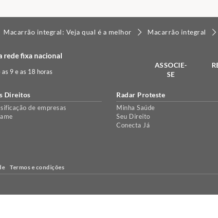
Macarrão integral: Veja qual é a melhor
Macarrão integral
 rede fixa nacional
ASSOCIE-
R
e as 9 e as 18 horas
SE
s Direitos
Radar Proteste
sificação de empresas
Minha Saúde
lame
Seu Direito
Conecta Já
de
Termos e condições
e, para personalizar conteúdo e anúncios e proporcionar uma melhor ex