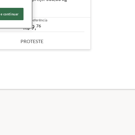
racterísticas
 e continuar
Preço de referência
76
9,
R$
PROTESTE