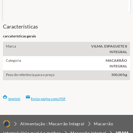
Características
carcaterísticas gerais
Marca
VILMA. ESPAGUETE 8
INTEGRAL
Categoria
MACARRÃO
INTEGRAL
Peso de referência para o preço
500,00 kg
Imprimir
Enviar página como PDF
Alimentação : Macarrão Integral
Macarrão
integral: Veja qual é a melhor
Macarrão integral
VILMA