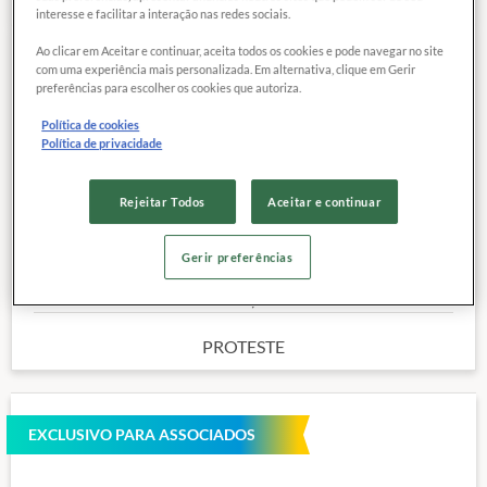
interesse e facilitar a interação nas redes sociais.
Ao clicar em Aceitar e continuar, aceita todos os cookies e pode navegar no site
com uma experiência mais personalizada. Em alternativa, clique em Gerir
COMPARAR
Exclusivo para
preferências para escolher os cookies que autoriza.
associados
Política de cookies
Política de privacidade
Marca:
VILMA. ESPAGUETE 8 INTEGRAL
Categoria:
MACARRÃO INTEGRAL
Rejeitar Todos
Aceitar e continuar
Peso de referência para o preço:
500,00 kg
Outras características
Gerir preferências
Preço de referência
5,
94
R$
PROTESTE
EXCLUSIVO PARA ASSOCIADOS