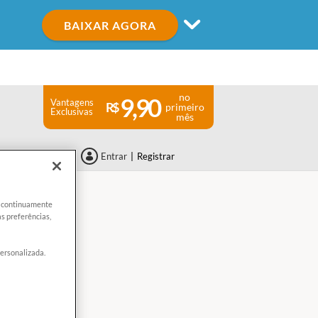
BAIXAR AGORA
no
9,90
Vantagens
primeiro
Exclusivas
mês
Entrar
|
Registrar
er continuamente
s preferências,
personalizada.