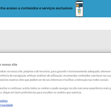
o
Reclame com a Proteste
Radar Proteste
 nosso site
okies no nosso site, próprios e de terceiros, para garantir o funcionamento adequado, oferec
teste: Macarrão
riência de navegação, efetuar análises de utilização, recomendar conteúdos com base nas sua
úncios noutros sites que podem ser do seu interesse e facilitar a interação nas redes sociais.
Aceitar e continuar, aceita todos os cookies e pode navegar no site com uma experiência mais 
a, clique em Gerir preferências para escolher os cookies que autoriza.
cookies
privacidade