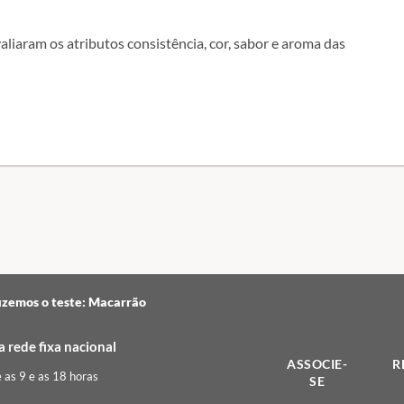
liaram os atributos consistência, cor, sabor e aroma das
izemos o teste: Macarrão
 rede fixa nacional
ASSOCIE-
R
e as 9 e as 18 horas
SE