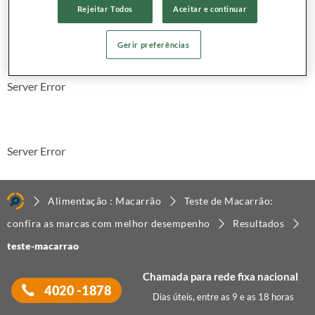
Rejeitar Todos
Aceitar e continuar
79
2,
R$
Gerir preferências
Server Error
Server Error
Alimentação : Macarrão
Teste de Macarrão:
confira as marcas com melhor desempenho
Resultados
teste-macarrao
Chamada para rede fixa nacional
4020 -1878
Dias úteis, entre as 9 e as 18 horas