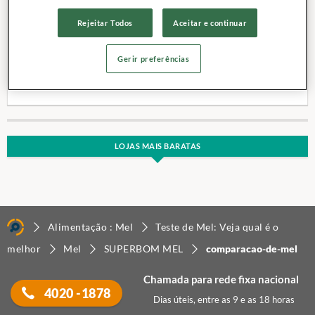
Rejeitar Todos
Aceitar e continuar
Marca:
SUPERBOM
Gerir preferências
Categoria:
MEL
Site:
Clique aqui
Peso (g):
200
LOJAS MAIS BARATAS
Alimentação : Mel
Teste de Mel: Veja qual é o
melhor
Mel
SUPERBOM MEL
comparacao-de-mel
Chamada para rede fixa nacional
4020 -1878
Dias úteis, entre as 9 e as 18 horas