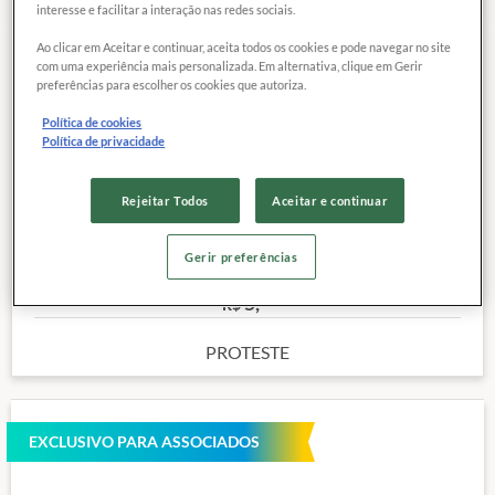
interesse e facilitar a interação nas redes sociais.
Ao clicar em Aceitar e continuar, aceita todos os cookies e pode navegar no site
com uma experiência mais personalizada. Em alternativa, clique em Gerir
COMPARAR
Exclusivo para
preferências para escolher os cookies que autoriza.
associados
Política de cookies
Política de privacidade
Marca:
PALMEIRA
Peso:
125 g
Rejeitar Todos
Aceitar e continuar
Site:
Clique aqui
Outras características
Gerir preferências
Preço de referência
5,
32
R$
PROTESTE
EXCLUSIVO PARA ASSOCIADOS