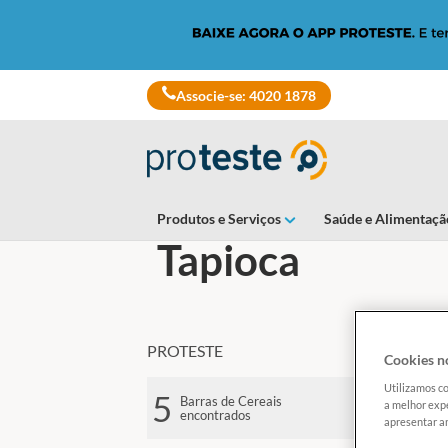
Skip
to
main
content
Associe-se: 4020 1878
Produtos e Serviços
Saúde e Alimentaçã
Tapioca
PROTESTE
Cookies no
S
Utilizamos co
5
Barras de Cereais
a melhor expe
encontrados
apresentar an