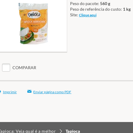
Peso do pacote:
560 g
Peso de referência do custo:
1 kg
Site:
Clique aqui
COMPARAR
Imprimir
Enviar página como PDF
Tapioca: Veja qual é a melhor
Tapioca