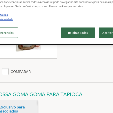
associados
Aceitar e continuar, aceita todos os cookies e pode navegar no site com uma experiência mais 
a, clique em Gerir preferências para escolher os cookies que autoriza.
Marca:
SUPRA
cookies
Peso do pacote:
500 g
privacidade
Peso de referência do custo:
1 kg
Site:
Clique aqui
eferências
Rejeitar Todos
Aceitar
COMPARAR
OSSA GOMA GOMA PARA TAPIOCA
Exclusivo para
associados