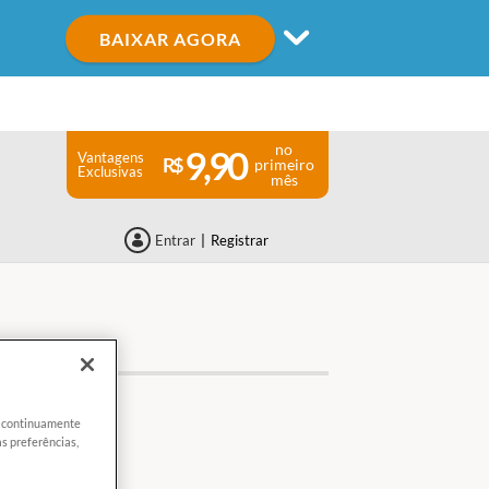
BAIXAR AGORA
no
9,90
Vantagens
primeiro
Exclusivas
mês
Entrar
|
Registrar
er continuamente
s preferências,