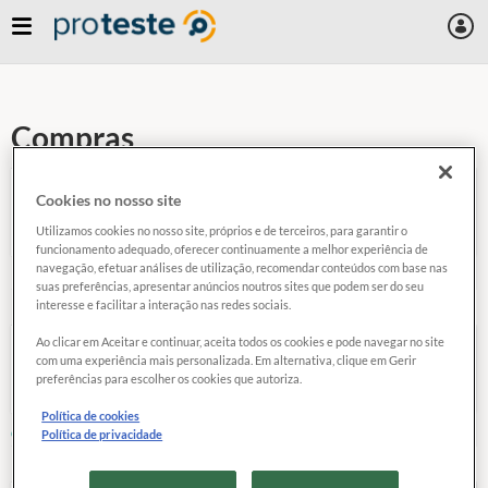
Skip
to
main
content
Compras
Cookies no nosso site
Utilizamos cookies no nosso site, próprios e de terceiros, para garantir o
funcionamento adequado, oferecer continuamente a melhor experiência de
navegação, efetuar análises de utilização, recomendar conteúdos com base nas
Dicas
suas preferências, apresentar anúncios noutros sites que podem ser do seu
interesse e facilitar a interação nas redes sociais.
Ao clicar em Aceitar e continuar, aceita todos os cookies e pode navegar no site
com uma experiência mais personalizada. Em alternativa, clique em Gerir
preferências para escolher os cookies que autoriza.
Política de cookies
Online
Política de privacidade