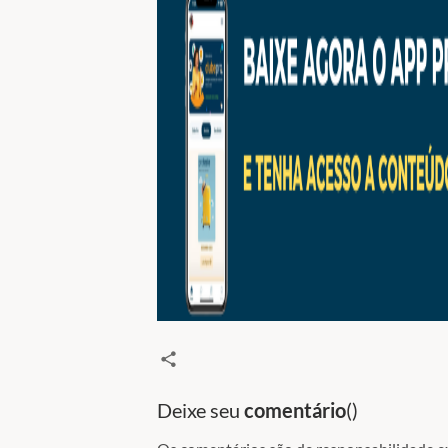
Deixe seu
comentário
(
)