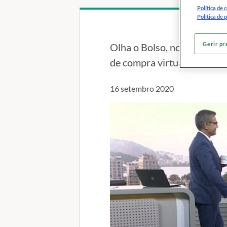
Política de 
Política de 
Gerir pr
Olha o Bolso, no Bom Dia R
de compra virtual
16 setembro 2020