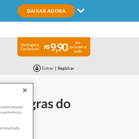
BAIXAR AGORA
no
9,90
Vantagens
primeiro
Exclusivas
mês
Entrar
|
Registrar
as regras do
er continuamente
s preferências,
personalizada.