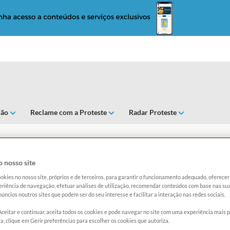
ção
Reclame com a Proteste
Radar Proteste
cas sobre cuidados com 
 nosso site
okies no nosso site, próprios e de terceiros, para garantir o funcionamento adequado, oferec
riência de navegação, efetuar análises de utilização, recomendar conteúdos com base nas sua
úncios noutros sites que podem ser do seu interesse e facilitar a interação nas redes sociais.
Aceitar e continuar, aceita todos os cookies e pode navegar no site com uma experiência mais 
a, clique em Gerir preferências para escolher os cookies que autoriza.