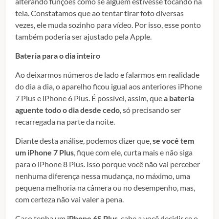
alterando funções como se alguém estivesse tocando na
tela. Constatamos que ao tentar tirar foto diversas
vezes, ele muda sozinho para vídeo. Por isso, esse ponto
também poderia ser ajustado pela Apple.
Bateria para o dia inteiro
Ao deixarmos números de lado e falarmos em realidade
do dia a dia, o aparelho ficou igual aos anteriores iPhone
7 Plus e iPhone 6 Plus. É possível, assim, que
a bateria
aguente todo o dia desde cedo
, só precisando ser
recarregada na parte da noite.
Diante desta análise, podemos dizer que,
se você tem
um iPhone 7 Plus
, fique com ele, curta mais e não siga
para o iPhone 8 Plus. Isso porque você não vai perceber
nenhuma diferença nessa mudança, no máximo, uma
pequena melhoria na câmera ou no desempenho, mas,
com certeza não vai valer a pena.
Caso tenha um
iPhone 6S Plus
, cabe a você decidir se o