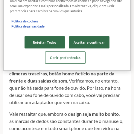
Ao clicar em Aceitar e continuar, aceita todos os cookies e pode navegar no site
com uma experiência mais personalizada. Em alternativa, clique em Gerir
ainda está com o preço muito alto. Confira, a seguir,
preferências para escolher os cookies que autoriza.
todos os detalhes da nossa análise:
Política de cookies
Design premium
Política de privacidade
O aparelho é muito bonito e traz o aspecto premium,
Rejeitar Todos
Aceitar e continuar
que a Apple sabe muito bem fazer. A traseira de vidro
possui bordas arredondadas, como também a parte da
Gerir preferências
frente. O acabamento da lateral é de metal. Da mesma
forma do que o iPhone 7 Plus, ele vem com
duas
câmeras traseiras, botão home fictício na parte da
frente e duas saídas de som
. Verificamos, no entanto,
que não há saída para fone de ouvido. Por isso, na hora
de usar seu fone de ouvido com cabo, você vai precisar
utilizar um adaptador que vem na caixa.
Vale ressaltar que, embora o
design seja muito bonito
,
as marcas de dedos são constantes durante o manuseio,
como acontece em todo smartphone que tem vidro na