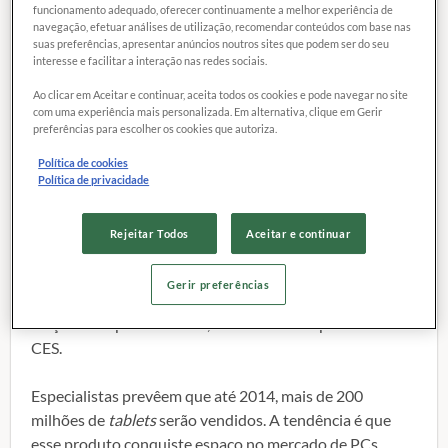
funcionamento adequado, oferecer continuamente a melhor experiência de
navegação, efetuar análises de utilização, recomendar conteúdos com base nas
suas preferências, apresentar anúncios noutros sites que podem ser do seu
Em janeiro Las Vegas hospeda a
Consumer Electronics
interesse e facilitar a interação nas redes sociais.
Show
(CES). Mais de 2.500 fabricantes apresentaram
Ao clicar em Aceitar e continuar, aceita todos os cookies e pode navegar no site
suas inovações. Este evento é considerado o
com uma experiência mais personalizada. Em alternativa, clique em Gerir
termômetro do mercado para quem quer descobrir as
preferências para escolher os cookies que autoriza.
tendências futuras para as próximas temporadas.
Política de cookies
Política de privacidade
O ano dos
tablets
Rejeitar Todos
Aceitar e continuar
2011 é, definitivamente, o ano dos
tablets
(sobretudo do
iPad), que se destacam pelo seu sistema, dimensão, cor e
Gerir preferências
aplicações. Mais de 80 produtos têm previsão de
lançamento para este ano, e a maioria foi apresentada na
CES.
Especialistas prevêem que até 2014, mais de 200
milhões de
tablets
serão vendidos. A tendência é que
esse produto conquiste espaço no mercado de PCs,