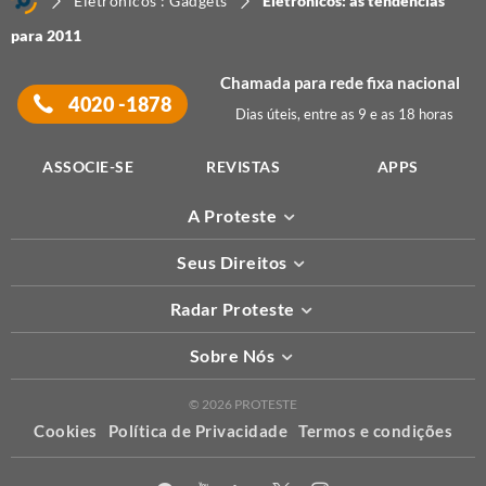
Eletrônicos : Gadgets
Eletrônicos: as tendências
para 2011
Chamada para rede fixa nacional
4020 -1878
Dias úteis, entre as 9 e as 18 horas
ASSOCIE-SE
REVISTAS
APPS
A Proteste
Seus Direitos
Radar Proteste
Sobre Nós
© 2026 PROTESTE
Cookies
Política de Privacidade
Termos e condições