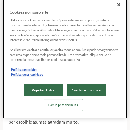
Ariana Grande.
Cookies no nosso site
26 setembro 2014
Utilizamos cookies no nosso site, próprios e de terceiros, para garantir o
funcionamento adequado, oferecer continuamente a melhor experiência de
navegação, efetuar análises de utilização, recomendar conteúdos com base nas
suas preferências, apresentar anúncios noutros sites que podem ser do seu
interesse e facilitar a interação nas redes sociais.
Ao contrário do rival Just Dance, o Dance Central
Ao clicar em Aceitar e continuar, aceita todos os cookies e pode navegar no site
Spotlight capta o movimento do corpo inteiro do
com uma experiência mais personalizada. Em alternativa, clique em Gerir
jogador – ou seja,
neste jogo, para conseguir pontuação
preferências para escolher os cookies que autoriza.
máxima, é preciso mexer o corpo inteiro
, captando
Política de cookies
inclusive o movimento das pernas.
Política de privacidade
No modo fitness o jogador poderá se divertir e até
Rejeitar Todos
Aceitar e continuar
mesmo se exercitar.
O menu é baseado no tempo de
duração dos exercícios. Com repetição de movimentos
Gerir preferências
que exigem diversas partes do corpo, o game cansa
bastante o jogador. As músicas, neste modo, não podem
ser escolhidas, mas agradam muito.