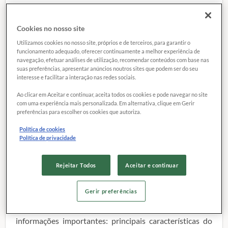
25 maio 2020
Cookies no nosso site
Utilizamos cookies no nosso site, próprios e de terceiros, para garantir o
funcionamento adequado, oferecer continuamente a melhor experiência de
navegação, efetuar análises de utilização, recomendar conteúdos com base nas
suas preferências, apresentar anúncios noutros sites que podem ser do seu
interesse e facilitar a interação nas redes sociais.
Ao clicar em Aceitar e continuar, aceita todos os cookies e pode navegar no site
com uma experiência mais personalizada. Em alternativa, clique em Gerir
preferências para escolher os cookies que autoriza.
Política de cookies
Política de privacidade
Rejeitar Todos
Aceitar e continuar
Fique atento às regras e à instalação da internet
Gerir preferências
Antes de instalar, solicite à operadora algumas
informações importantes: principais características do