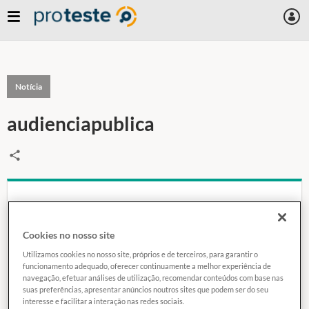
Notícia
audienciapublica
02 abril 2025
Cookies no nosso site
Utilizamos cookies no nosso site, próprios e de terceiros, para garantir o
funcionamento adequado, oferecer continuamente a melhor experiência de
Audiência Pública do CADE:
navegação, efetuar análises de utilização, recomendar conteúdos com base nas
suas preferências, apresentar anúncios noutros sites que podem ser do seu
PROTESTE | Euroconsumers-Brasil
interesse e facilitar a interação nas redes sociais.