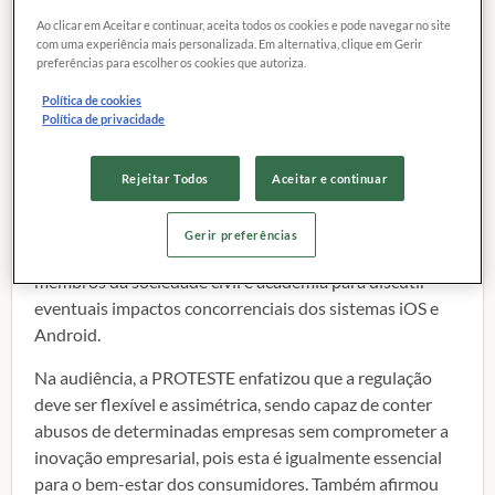
debate concorrência nos
Ao clicar em Aceitar e continuar, aceita todos os cookies e pode navegar no site
com uma experiência mais personalizada. Em alternativa, clique em Gerir
ecossistemas digitais
preferências para escolher os cookies que autoriza.
Em fevereiro, a PROTESTE | Euroconsumers-Brasil,
Política de cookies
Política de privacidade
representada pelo Diretor Geral, Henrique Lian,
participou da Audiência Pública do Conselho
Administrativo de Defesa Econômica (CADE) sobre
Rejeitar Todos
Aceitar e continuar
Aspectos Concorrenciais dos Ecossistemas Digitais de
Sistemas Operacionais Móveis. O evento reuniu
Gerir preferências
autoridades, representantes do setor empresarial e
membros da sociedade civil e academia para discutir
eventuais impactos concorrenciais dos sistemas iOS e
Android.
Na audiência, a PROTESTE enfatizou que a regulação
deve ser flexível e assimétrica, sendo capaz de conter
abusos de determinadas empresas sem comprometer a
inovação empresarial, pois esta é igualmente essencial
para o bem-estar dos consumidores. Também afirmou