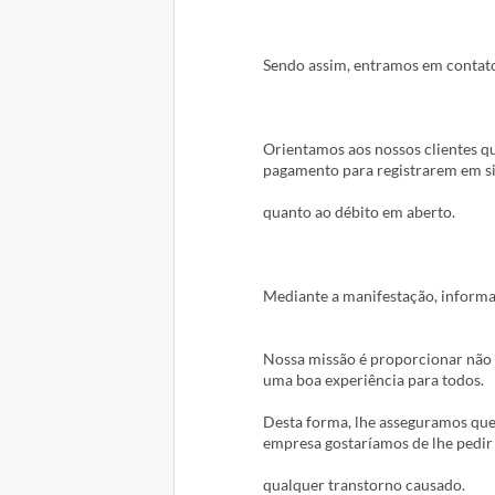
Esta mensagem e seus anexos pode
comunicação privilegiada e sigilo
Sendo assim, entramos em contato
a recebê-la, por favor, informe-no
usá-la para nenhum propósito ou r
Proteção de Dados Pessoais (LGPD)
Orientamos aos nossos clientes qu
pagamento para registrarem em si
quanto ao débito em aberto.
Mediante a manifestação, informam
Nossa missão é proporcionar não 
uma boa experiência para todos.
Desta forma, lhe asseguramos que 
empresa gostaríamos de lhe pedir 
qualquer transtorno causado.