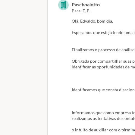
Paschoalotto
Para: E. P.
Recepcionamos sua manifestação e
Olá, Edvaldo, bom dia.
Esperamos que esteja tendo uma 
Estamos em processo de análise e 
Finalizamos o processo de anális
Desde já agradecemos à compreen
Obrigada por compartilhar suas p
identificar as oportunidades de m
Atenciosamente,Thamires Lazari
Identificamos que consta direcio
Ouvidoria
Informamos que como empresa terc
www.paschoalotto.com.br
realizamos as tentativas de contato
o intuito de auxiliar com o términ