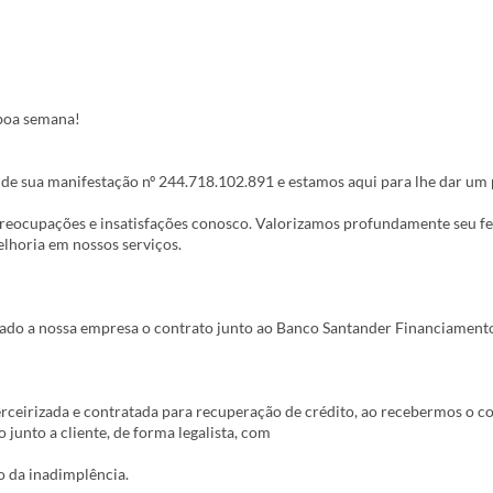
m nosso canal de Ouvidoria sob nº de protocolo 244.718.102.891.
boa semana!
tratativa dos pontos trazidos e em breve lhe daremos devolutiva.
e de sua manifestação nº 244.718.102.891 e estamos aqui para lhe dar um
são e permanecemos à inteira disposição.
reocupações e insatisfações conosco. Valorizamos profundamente seu fee
elhoria em nossos serviços.
nado a nossa empresa o contrato junto ao Banco Santander Financiament
eirizada e contratada para recuperação de crédito, ao recebermos o co
 junto a cliente, de forma legalista, com
o da inadimplência.