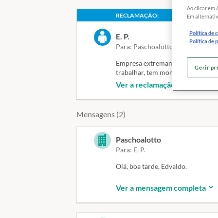
Ao clicar em 
RECLAMAÇÃO:
Em alternativ
Política de 
E. P.
Política de 
Para: Paschoalotto
Empresa extremamente insistente e
Gerir pr
trabalhar, tem momento que o celu
Ver a reclamação completa
Não quero mais receber ligações 
ligações da pascoaloto, empresa i
Mensagens (2)
Solução esperada
Não receber mais ligações da Pas
Paschoalotto
Para: E. P.
Olá, boa tarde, Edvaldo.
Ver a mensagem completa
Esperamos que esteja tendo uma 