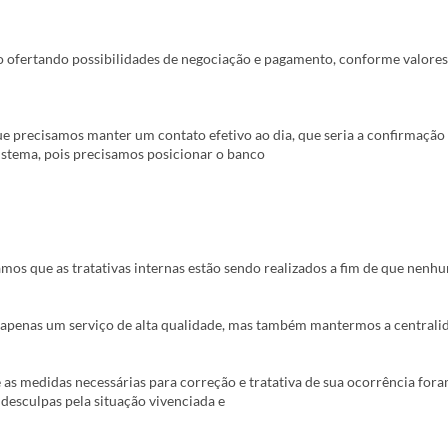
m conter informações confidenciais, de uso único e exclusivo do destina
sa. Se você recebeu esta mensagem por engano, ou se não for o destinatár
 ofertando possibilidades de negociação e pagamento, conforme valores 
s o mais rapidamente possível e a apague, inclusive, de sua lixeira de e-m
evelar seu conteúdo a outra pessoa, nos termos da Lei nº 13.709/2018 - L
. Por favor, antes de imprimir este e-mail, pense no meio ambiente.
e precisamos manter um contato efetivo ao dia, que seria a confirmação
stema, pois precisamos posicionar o banco
os que as tratativas internas estão sendo realizados a fim de que nenhu
apenas um serviço de alta qualidade, mas também mantermos a centrali
as medidas necessárias para correção e tratativa de sua ocorrência for
desculpas pela situação vivenciada e