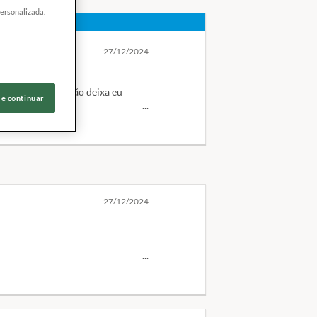
personalizada.
27/12/2024
inuto a minuto, não deixa eu
 e continuar
pp do banco, não quero receber
27/12/2024