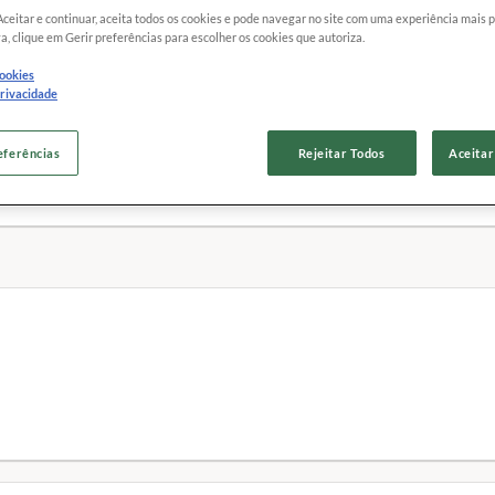
Aceitar e continuar, aceita todos os cookies e pode navegar no site com uma experiência mais 
a, clique em Gerir preferências para escolher os cookies que autoriza.
cookies
privacidade
m ligações, se eu responder 200 vezes no dia eles continuam ligando, m
eferências
Rejeitar Todos
Aceitar
lar recebe várias ligações uma atrás da outra.
dessa empresa, quando que quiser pagar conta do Santander, pago pelo a
nsuportável
coaloto
boa semana!