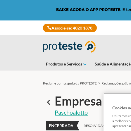
Skip
to
main
content
Associe-se: 4020 1878
Produtos e Serviços
Saúde e Alimentaçã
Reclame com a ajuda da PROTESTE
Reclamações públi
Empresa desre
Voltar
Cookies no
Paschoalotto
Utilizamos co
a melhor expe
ENCERRADA
RESOLVIDA COM SUCESSO
apresentar an