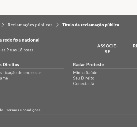
Reclamações públicas
Título da reclamação pública
 rede fixa nacional
ASSOCIE-
R
e as 9 e as 18 horas
SE
s Direitos
Radar Proteste
sificação de empresas
Minha Saúde
lame
Seu Direito
Conecta Já
de
Termos e condições