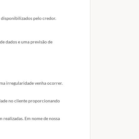
tário indicado, constituindo uma
io ou a pessoa autorizada
disponibilizados pelo credor.
ails. Você não deve copiá-la ou
ei Geral de
 de dados e uma previsão de
ma irregularidade venha ocorrer.
dade no cliente proporcionando
am realizadas. Em nome de nossa