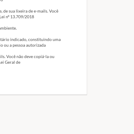
, de sua lixeira de e-mails. Você
 Lei nº 13.709/2018
 ambiente.
tário indicado, constituindo uma
io ou a pessoa autorizada
ails. Você não deve copiá-la ou
ei Geral de
ebook