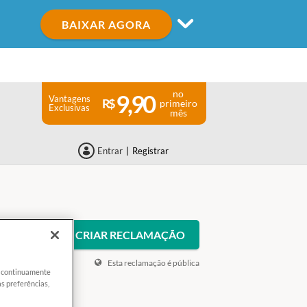
BAIXAR AGORA
no
9,90
Vantagens
primeiro
Exclusivas
mês
Entrar
|
Registrar
CRIAR RECLAMAÇÃO
Esta reclamação é pública
er continuamente
s preferências,