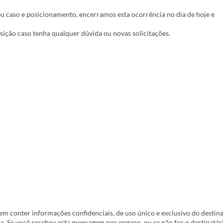
seu caso e posicionamento, encerramos esta ocorrência no dia de hoje e
ição caso tenha qualquer dúvida ou novas solicitações.
m conter informações confidenciais, de uso único e exclusivo do destina
sa. Se você recebeu esta mensagem por engano, ou se não for o destinatár