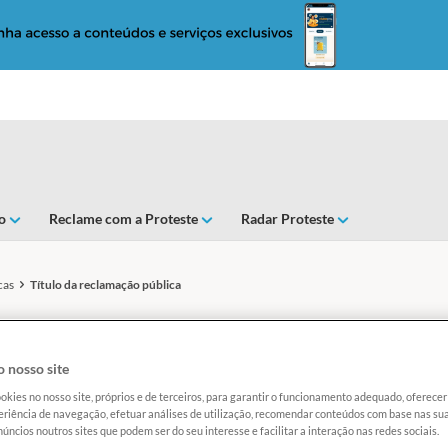
o
Reclame com a Proteste
Radar Proteste
cas
Título da reclamação pública
speita o não pertube
 nosso site
okies no nosso site, próprios e de terceiros, para garantir o funcionamento adequado, oferec
riência de navegação, efetuar análises de utilização, recomendar conteúdos com base nas sua
úncios noutros sites que podem ser do seu interesse e facilitar a interação nas redes sociais.