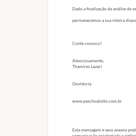
Dado a finalização da análise de 
permanecemos a sua inteira dispos
Conte conosco!
Atenciosamente,
Thamires Lazari
Ouvidoria
www.paschoalotto.com.br
Esta mensagem e seus anexos pode
comunicação privilegiada e sigilo