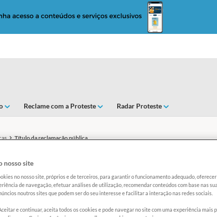
o
Reclame com a Proteste
Radar Proteste
cas
Título da reclamação pública
ficado no primeiro dia d
 nosso site
okies no nosso site, próprios e de terceiros, para garantir o funcionamento adequado, oferec
riência de navegação, efetuar análises de utilização, recomendar conteúdos com base nas sua
úncios noutros sites que podem ser do seu interesse e facilitar a interação nas redes sociais.
Aceitar e continuar, aceita todos os cookies e pode navegar no site com uma experiência mais 