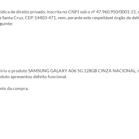
de o primeiro dia fui pessoalmente na loja e eles não resolveram o prob
les deveriam ter trocado o produto de imediato.
ica de direito privado, inscrita no CNPJ sob o n° 47.960.950/0001-21, 
a Santa Cruz, CEP:14403-471, vem, perante este respeitável órgão de de
eguinte:
adquiriu o produto SAMSUNG GALAXY A06 5G 128GB CINZA NACIONAL, 
duto apresentou defeito funcional.
ento da compra.