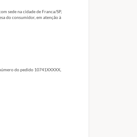
lema.
com sede na cidade de Franca/SP,
fesa do consumidor, em atenção à
número do pedido 10741XXXXX,