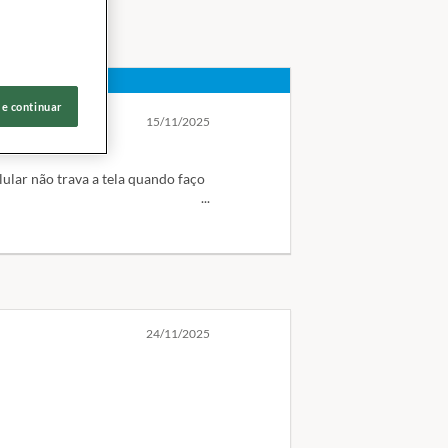
 e continuar
15/11/2025
ular não trava a tela quando faço
go fazer ligações.
oduto ter sido molhado com
24/11/2025