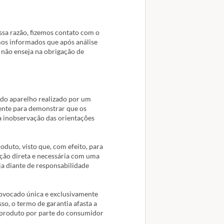
ssa razão, fizemos contato com o
mos informados que após análise
 não enseja na obrigação de
e do aparelho realizado por um
iente para demonstrar que os
a inobservação das orientações
oduto, visto que, com efeito, para
ação direta e necessária com uma
ja diante de responsabilidade
rovocado única e exclusivamente
o, o termo de garantia afasta a
 produto por parte do consumidor