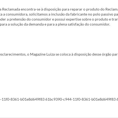
da Reclamada encontra-se à disposição para reparar o produto do Reclama
ita a consumidora, solicitamos a inclusão da fabricante no polo passivo p
ender a pretensão do consumidor e possui expertise sobre o produto e tr
para a solução da demanda e para a plena satisfação do consumidor.
esclarecimentos, o Magazine Luiza se coloca à disposição desse órgão pa
4-11f0-8361-b01e8d649f83 61bc9390-c944-11f0-8361-b01e8d649f83 