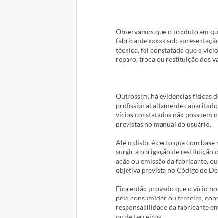
Observamos que o produto em quest
fabricante xxxxx sob apresentaçã
técnica, foi constatado que o víc
reparo, troca ou restituição dos va
Outrossim, há evidencias físicas 
profissional altamente capacitado
vícios constatados não possuem n
previstas no manual do usuário.
Além disto, é certo que com base n
surgir a obrigação de restituição
ação ou omissão da fabricante, ou
objetiva prevista no Código de D
Fica então provado que o vício n
pelo consumidor ou terceiro, cons
responsabilidade da fabricante e
ou de terceiros.