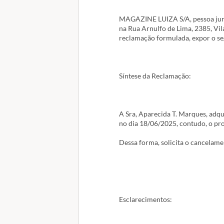
Reclamo do Magazine Luiza, pq des
Foi uma compra em loja física e e
MAGAZINE LUIZA S/A, pessoa juríd
na Rua Arnulfo de Lima, 2385, Vil
Solução esperada
reclamação formulada, expor o s
Reembolso: R$ 899,00
Síntese da Reclamação:
A Sra, Aparecida T. Marques, 
no dia 18/06/2025, contudo, o pro
Dessa forma, solicita o cancelam
Esclarecimentos: