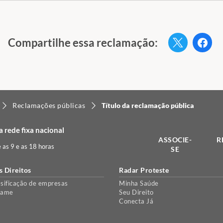
Compartilhe essa reclamação:
Twitter
Fac
Reclamações públicas
Título da reclamação pública
 rede fixa nacional
ASSOCIE-
R
e as 9 e as 18 horas
SE
s Direitos
Radar Proteste
sificação de empresas
Minha Saúde
lame
Seu Direito
Conecta Já