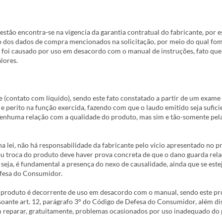
ão encontra-se na vigencia da garantia contratual do fabricante, por e
o dos dados de compra mencionados na solicitação, por meio do qual fo
io foi causado por uso em desacordo com o manual de instruções, fato que
lores.
de (contato com líquido), sendo este fato constatado a partir de um exam
 e perito na função exercida, fazendo com que o laudo emitido seja sufic
enhuma relação com a qualidade do produto, mas sim e tão-somente pel
a lei, não há responsabilidade da fabricante pelo vício apresentado no pr
 ou troca do produto deve haver prova concreta de que o dano guarda rel
 seja, é fundamental a presença do nexo de causalidade, ainda que se este
efesa do Consumidor.
o produto é decorrente de uso em desacordo com o manual, sendo este p
oante art. 12, parágrafo 3° do Código de Defesa do Consumidor, além diss
m reparar, gratuitamente, problemas ocasionados por uso inadequado do