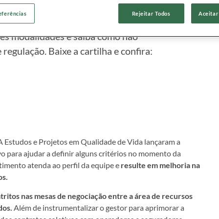
eferências
Rejeitar Todos
Aceitar
amentação desta categoria de plano, as formas
tes modalidades e saiba como não
e regulação. Baixe a cartilha e confira:
Estudos e Projetos em Qualidade de Vida lançaram a
vo para ajudar a definir alguns critérios no momento da
timento atenda ao perfil da equipe e
resulte em melhoria na
os.
 atritos nas mesas de negociação entre a área de recursos
dos.
Além de instrumentalizar o gestor para aprimorar a