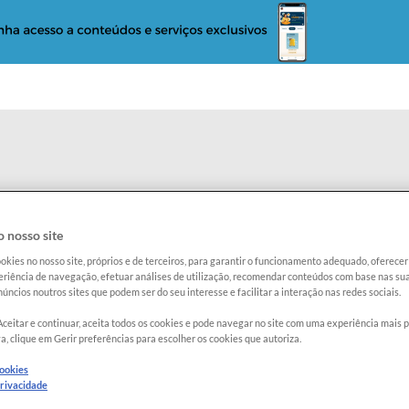
ção
Reclame com a Proteste
Radar Proteste
 nosso site
okies no nosso site, próprios e de terceiros, para garantir o funcionamento adequado, oferec
riência de navegação, efetuar análises de utilização, recomendar conteúdos com base nas sua
 de Saúde Coletivo
úncios noutros sites que podem ser do seu interesse e facilitar a interação nas redes sociais.
Aceitar e continuar, aceita todos os cookies e pode navegar no site com uma experiência mais 
a, clique em Gerir preferências para escolher os cookies que autoriza.
cookies
privacidade