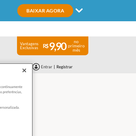
BAIXAR AGORA
no
9,90
Vantagens
primeiro
Exclusivas
mês
Entrar
|
Registrar
er continuamente
s preferências,
personalizada.