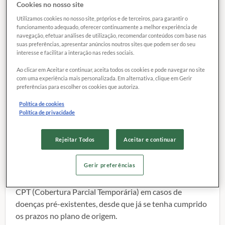
12 fevereiro 2014
Cookies no nosso site
Utilizamos cookies no nosso site, próprios e de terceiros, para garantir o
funcionamento adequado, oferecer continuamente a melhor experiência de
navegação, efetuar análises de utilização, recomendar conteúdos com base nas
suas preferências, apresentar anúncios noutros sites que podem ser do seu
interesse e facilitar a interação nas redes sociais.
Ao clicar em Aceitar e continuar, aceita todos os cookies e pode navegar no site
com uma experiência mais personalizada. Em alternativa, clique em Gerir
preferências para escolher os cookies que autoriza.
Política de cookies
Política de privacidade
A portabilidade é a
possibilidade de contratar um plano
Rejeitar Todos
Aceitar e continuar
de saúde, individual, familiar ou coletivo por adesão
,
dentro da mesma operadora ou em outras diferentes.
Gerir preferências
Neste caso o consumidor fica dispensado da
necessidade de cumprir novos períodos de carência ou
CPT (Cobertura Parcial Temporária) em casos de
doenças pré-existentes, desde que já se tenha cumprido
os prazos no plano de origem.