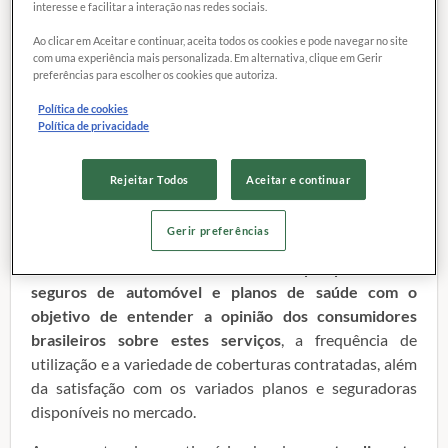
13 janeiro 2014
interesse e facilitar a interação nas redes sociais.
Ao clicar em Aceitar e continuar, aceita todos os cookies e pode navegar no site
com uma experiência mais personalizada. Em alternativa, clique em Gerir
preferências para escolher os cookies que autoriza.
Política de cookies
Política de privacidade
Rejeitar Todos
Aceitar e continuar
Gerir preferências
A
PROTESTE
está realizando uma
pesquisa
sobre
s
eguros de automóvel e planos de saúde
com o
objetivo de entender a opinião dos consumidores
brasileiros sobre estes serviços
, a frequência de
utilização e a variedade de coberturas contratadas, além
da satisfação com os variados planos e seguradoras
disponíveis no mercado.