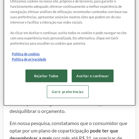
Utilizamos cookies no nosso site, próprios e de terceiros, para garantir o
26 março 2013
funcionamento adequado, oferecer continuamente a melhor experiência de
navegação, efetuar análises de utilização, recomendar conteúdos com base nas
suas preferências, apresentar anúncios noutros sites que podem ser do seu
interesse e facilitar a interação nas redes sociais.
Ao clicar em Aceitar e continuar, aceita todos os cookies e pode navegar no site
Vários planos estão ampliando suas carteiras de clientes.
com uma experiência mais personalizada. Em alternativa, clique em Gerir
Entre eles, cresce a adesão aos planos de coparticipação,
preferências para escolher os cookies que autoriza.
em que a pessoa assume uma mensalidade mais baixa
Política de cookies
e,
caso precise usar algum procedimento, pagará uma
Política de privacidade
taxa pelo serviço utilizado
.
Porém, para que esses planos sejam mais vantajosos que
Rejeitar Todos
Aceitar e continuar
os tradicionais ou integrais, nos quais a mensalidade é
fixa, o consumidor
tem que contar com a sorte de não
Gerir preferências
precisar
deles. E, se precisar, a mensalidade pode ser
uma surpresa desagradável ao fim do mês, podendo
desiquilibrar o orçamento.
Em nossa pesquisa, constatamos que o consumidor que
optar por um plano de co­participação
pode ter que
desembolsar a mais
por mês até R$ 31, se precisar de