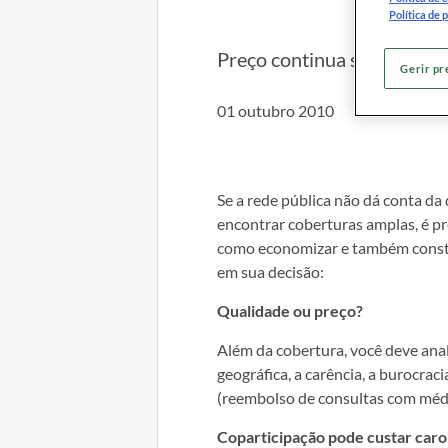
Política de 
Preço continua sendo um e
Gerir pr
01 outubro 2010
Se a rede pública não dá conta da
encontrar coberturas amplas, é p
como economizar e também const
em sua decisão:
Qualidade ou preço?
Além da cobertura, você deve anal
geográfica, a carência, a burocrac
(reembolso de consultas com médi
Coparticipação pode custar caro