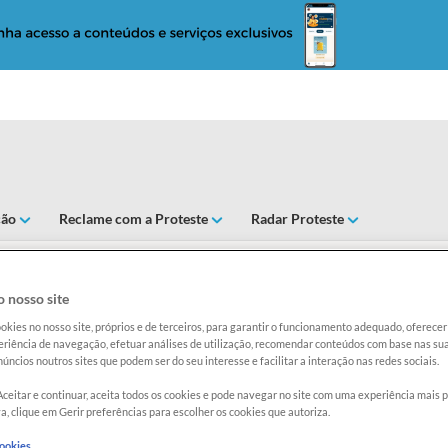
ção
Reclame com a Proteste
Radar Proteste
 nosso site
aio-x dos planos de saú
okies no nosso site, próprios e de terceiros, para garantir o funcionamento adequado, oferec
riência de navegação, efetuar análises de utilização, recomendar conteúdos com base nas sua
úncios noutros sites que podem ser do seu interesse e facilitar a interação nas redes sociais.
Aceitar e continuar, aceita todos os cookies e pode navegar no site com uma experiência mais 
a, clique em Gerir preferências para escolher os cookies que autoriza.
cookies