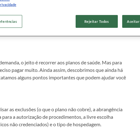
privacidade
ntrave para as amplas coberturas.
eferências
Rejeitar Todos
Aceitar
 demanda, o jeito é recorrer aos planos de saúde. Mas para
reciso pagar muito. Ainda assim, descobrimos que ainda há
atamos alguns pontos importantes que podem ajudar você
isar as exclusões (o que o plano não cobre), a abrangência
ia para a autorização de procedimentos, a livre escolha
cos não credenciados) e o tipo de hospedagem.