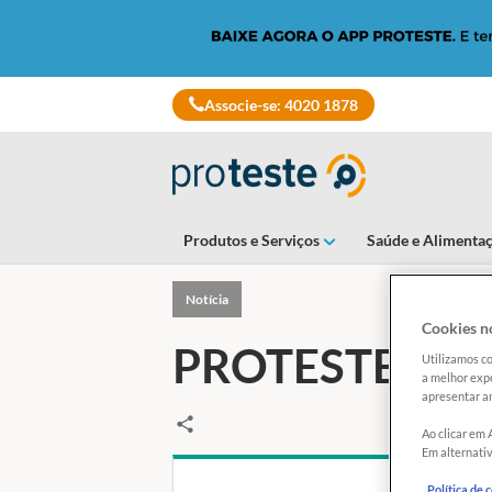
Associe-se: 4020 1878
Produtos e Serviços
Saúde e Alimenta
Notícia
Cookies no
PROTESTE faz r
Utilizamos co
a melhor expe
apresentar an
Ao clicar em 
Em alternativ
Política de 