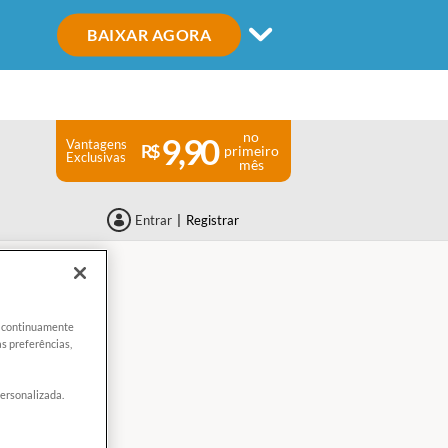
BAIXAR AGORA
no
9,90
Vantagens
primeiro
Exclusivas
mês
Entrar
|
Registrar
de
er continuamente
s preferências,
personalizada.