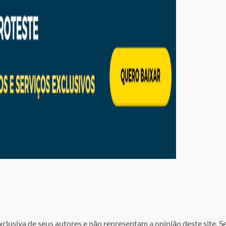
lusiva de seus autores e não representam a opinião deste site. Se