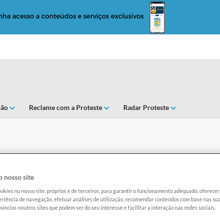
ção
Reclame com a Proteste
Radar Proteste
 efetuar a portabilidade
 nosso site
okies no nosso site, próprios e de terceiros, para garantir o funcionamento adequado, oferec
riência de navegação, efetuar análises de utilização, recomendar conteúdos com base nas sua
úncios noutros sites que podem ser do seu interesse e facilitar a interação nas redes sociais.