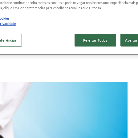
Aceitar e continuar, aceita todos os cookies e pode navegar no site com uma experiência mais 
a, clique em Gerir preferências para escolher os cookies que autoriza.
do plano de saúde o beneficiário precisa atender
cookies
privacidade
ntanto, estes são variáveis de acordo com cada
a quais são os requisitos mínimos no para
eferências
Rejeitar Todos
Aceitar
 a portabilidade especial.