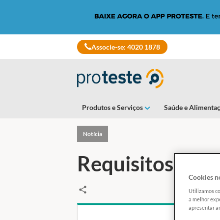
Associe-se: 4020 1878
Produtos e Serviços
Saúde e Alimenta
Notícia
Requisitos para
Cookies no
Utilizamos co
a melhor expe
apresentar an