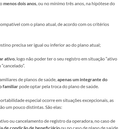
lo
menos dois anos
, ou no mínimo três anos, na hipótese do
compatível com o plano atual, de acordo com os critérios
tino precisa ser igual ou inferior ao do plano atual;
ar ativo
, logo não poder ter o seu registro em situação “ativo
 “cancelado”.
familiares de planos de saúde,
apenas um integrante do
 familiar
pode optar pela troca do plano de saúde.
rtabilidade especial ocorre em situações excepcionais, as
ão um pouco distintas. São elas:
tivo ou cancelamento de registro da operadora, no caso de
da de condição de beneficiário
ou no caso de plano de saúde