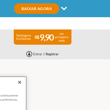
BAIXAR AGORA
no
9,90
Vantagens
primeiro
Exclusivas
mês
Entrar
|
Registrar
er continuamente
s preferências,