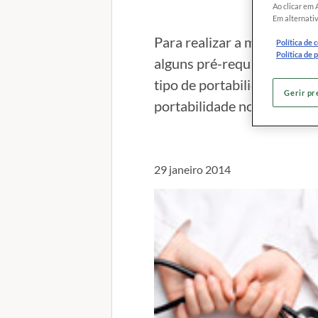
Ao clicar em 
Em alternativ
Para realizar a mobilidade 
Política de 
Política de 
alguns pré-requisitos, no e
tipo de portabilidade. Saib
Gerir pr
portabilidade normal e para
29 janeiro 2014