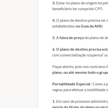
3.
Estar no plano de origem há pe
beneficiário ter cumprido CPT;
4.
O plano de destino precisa ser 
estabelecidos
no Guia da ANS;
5.
A
faixa de preço
do plano de des
6.
O plano de destino precisa est
com comercialização suspensa” ou
Fique atento, pois nos contratos 
plano, ou até mesmo todo o grupo
Portabilidade Especial :
Como a po
regras para efetuar a mobilidade s
1.
Em caso de processo administra
morte do titular do plano ou per