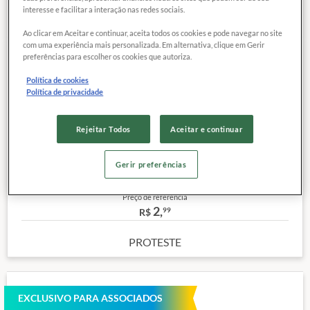
interesse e facilitar a interação nas redes sociais.
Ao clicar em Aceitar e continuar, aceita todos os cookies e pode navegar no site
com uma experiência mais personalizada. Em alternativa, clique em Gerir
preferências para escolher os cookies que autoriza.
COMPARAR
Exclusivo para
Política de cookies
associados
Política de privacidade
Categoria:
Água mineral com gás
Rejeitar Todos
Aceitar e continuar
Marca:
SÃO LOURENÇO
Site:
Clique aqui
Gerir preferências
Outras características
Preço de referência
2,
99
R$
PROTESTE
EXCLUSIVO PARA ASSOCIADOS