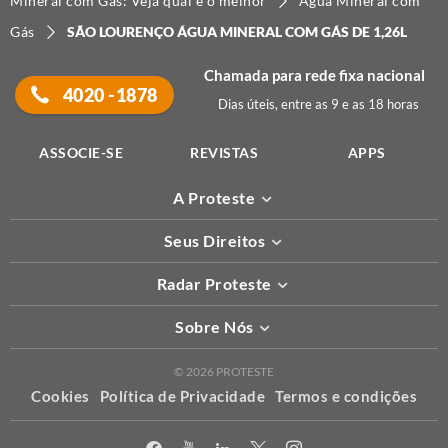
Mineral com Gás: Veja qual é o melhor
Água Mineral com
Gás
SÃO LOURENÇO ÁGUA MINERAL COM GÁS DE 1,26L
Chamada para rede fixa nacional
4020 -1878
Dias úteis, entre as 9 e as 18 horas
ASSOCIE-SE
REVISTAS
APPS
A Proteste
Seus Direitos
Radar Proteste
Sobre Nós
© 2026 PROTESTE
Cookies
Política de Privacidade
Termos e condições