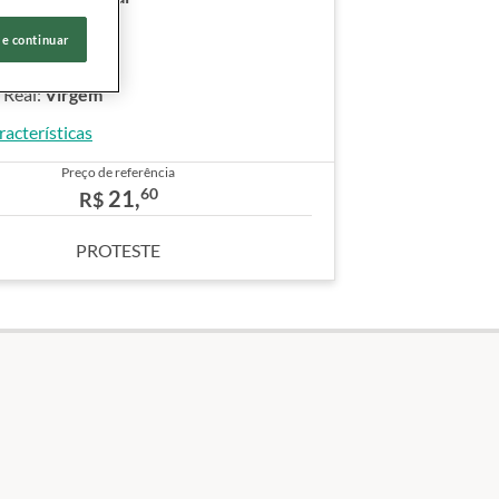
:
Extravirgem
 e continuar
00 ml
rigem:
Portugal
 Real:
Virgem
racterísticas
Preço de referência
60
21,
R$
PROTESTE