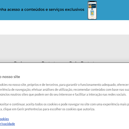
o
Reclame com a Proteste
Radar Proteste
 nosso site
ITE DE OLIVA EXTRA VIRGEM
okies no nosso site, próprios e de terceiros, para garantir o funcionamento adequado, oferec
64
QU
riência de navegação, efetuar análises de utilização, recomendar conteúdos com base nas sua
MÉ
úncios noutros sites que podem ser do seu interesse e facilitar a interação nas redes sociais.
Aceitar e continuar, aceita todos os cookies e pode navegar no site com uma experiência mais 
a, clique em Gerir preferências para escolher os cookies que autoriza.
Contém g
cookies
Gord. tot
privacidade
Calorias 