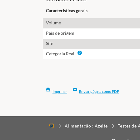
Características gerais
Volume
País de origem
Site
Info
Categoria Real
Imprimir
Enviar página como PDF
Alimentação : Azeite
Testes de 