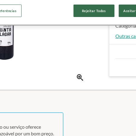
Categoria
eferências
Rejeitar Todos
Aceitar
Volume:
5
País de o
Categoria
Outras ca
o ou serviço oferece
azoável por um bom preço.