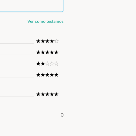
Ver como testamos
4
Star
5
Star
2
Star
5
Star
5
Star
0