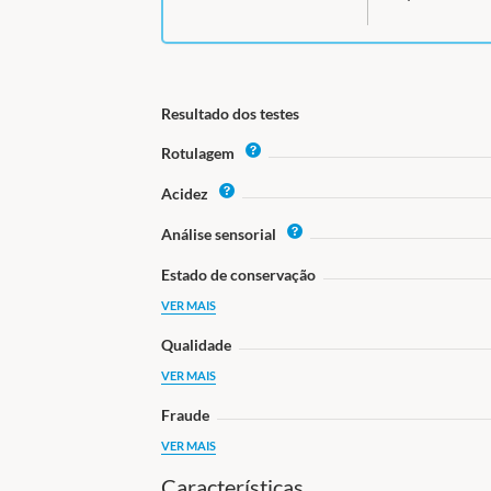
Resultado dos testes
I
Rotulagem
n
I
Acidez
f
n
o
I
Análise sensorial
f
n
o
Estado de conservação
f
o
VER MAIS
Qualidade
VER MAIS
Fraude
VER MAIS
Características