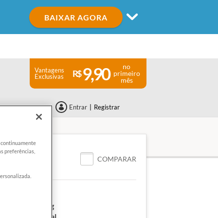
BAIXAR AGORA
no
9,90
Vantagens
primeiro
Exclusivas
mês
Entrar
|
Registrar
er continuamente
ALIDADE
s preferências,
DIA
COMPARAR
personalizada.
lúten:
Não
ais (porção):
12 g
(porção):
108 kcal