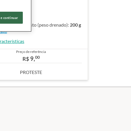
E:10934/06A
ido:
320 g
nado:
200 g
 e continuar
referência de custo (peso drenado):
200 g
 aqui
racterísticas
Preço de referência
00
9,
R$
PROTESTE