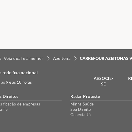
a: Veja qual é a melhor
Azeitona
CARREFOUR AZEITONAS 
 rede fixa nacional
ASSOCIE-
R
e as 9 e as 18 horas
SE
s Direitos
Radar Proteste
sificação de empresas
Minha Saúde
lame
Seu Direito
Conecta Já