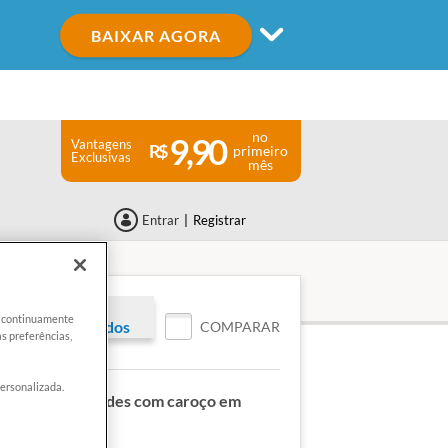
BAIXAR AGORA
no
9,90
Vantagens
primeiro
Exclusivas
mês
Entrar
|
Registrar
SERVA
er continuamente
vo para associados
COMPARAR
s preferências,
personalizada.
:
Azeitonas verdes com caroço em
ARREFOUR