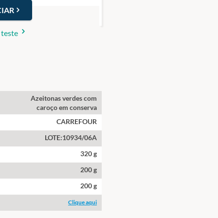
IAR
 teste
Azeitonas verdes com
caroço em conserva
CARREFOUR
LOTE:10934/06A
320 g
200 g
200 g
Clique aqui