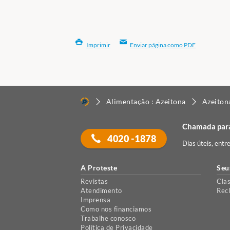
Imprimir
Enviar página como PDF
Alimentação : Azeitona
Azeiton
Chamada para
4020 -1878
Dias úteis, entr
A Proteste
Seu
Revistas
Clas
Atendimento
Rec
Imprensa
Como nos financiamos
Trabalhe conosco
Política de Privacidade