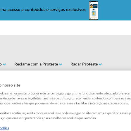
o
Reclame com a Proteste
Radar Proteste
AS VERDES COM CAROÇO EM CON
 nosso site
okies no nosso site, próprios e de terceiros, para garantir o funcionamento adequado, oferec
Exclusi
riência de navegação, efetuar análises de utilização, recomendar conteúdos com base nas sua
úncios noutros sites que podem ser do seu interesse e facilitar a interação nas redes sociais.
Aceitar e continuar, aceita todos os cookies e pode navegar no site com uma experiência mais 
Categoria
a, clique em Gerir preferências para escolher os cookies que autoriza.
conserva
cookies
Marca:
C