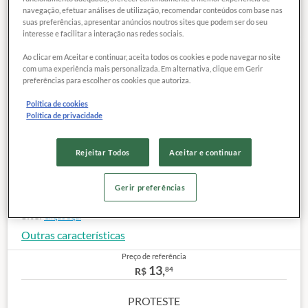
navegação, efetuar análises de utilização, recomendar conteúdos com base nas
suas preferências, apresentar anúncios noutros sites que podem ser do seu
interesse e facilitar a interação nas redes sociais.
Ao clicar em Aceitar e continuar, aceita todos os cookies e pode navegar no site
com uma experiência mais personalizada. Em alternativa, clique em Gerir
COMPARAR
Exclusivo para
preferências para escolher os cookies que autoriza.
associados
Política de cookies
Política de privacidade
Categoria:
Azeitonas verdes com caroço em conserva
Marca:
PREZUNIC
Rejeitar Todos
Aceitar e continuar
Lote:
LOTE:10084/13D
Peso Líquido:
320 g
Peso drenado:
200 g
Gerir preferências
Preço de referência de custo (peso drenado):
200 g
Site:
Clique aqui
Outras características
Preço de referência
13,
84
R$
PROTESTE