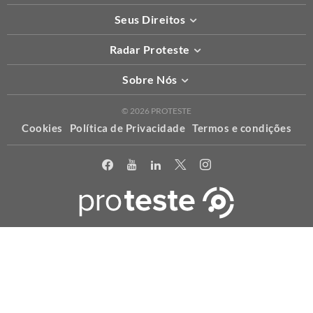
Seus Direitos
Radar Proteste
Sobre Nós
© 2026 PROTESTE
Cookies
Política de Privacidade
Termos e condições
X
Usamos cookies para permitir que o nosso website funcione
corretamente, para personalizar conteúdo e anúncios e proporcionar
uma melhor experiência de uso. Para maiores informações acesse a
nossa
política
.
ACEITAR