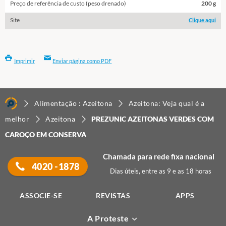
Preço de referência de custo (peso drenado)
200 g
Site
Clique aqui
Imprimir
Enviar página como PDF
Alimentação : Azeitona
Azeitona: Veja qual é a
melhor
Azeitona
PREZUNIC AZEITONAS VERDES COM
CAROÇO EM CONSERVA
Chamada para rede fixa nacional
4020 -1878
Dias úteis, entre as 9 e as 18 horas
ASSOCIE-SE
REVISTAS
APPS
A Proteste