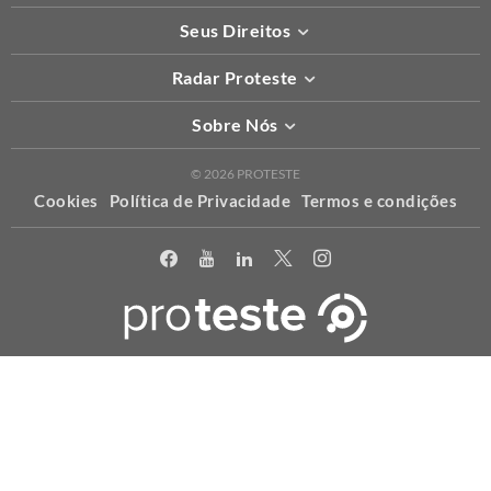
Seus Direitos
Radar Proteste
Sobre Nós
© 2026 PROTESTE
Cookies
Política de Privacidade
Termos e condições
X
Usamos cookies para permitir que o nosso website funcione
corretamente, para personalizar conteúdo e anúncios e proporcionar
uma melhor experiência de uso. Para maiores informações acesse a
nossa
política
.
ACEITAR