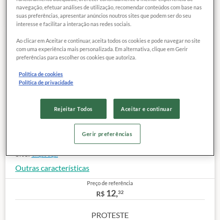
navegação, efetuar análises de utilização, recomendar conteúdos com base nas
suas preferências, apresentar anúncios noutros sites que podem ser do seu
interesse e facilitar a interação nas redes sociais.
Ao clicar em Aceitar e continuar, aceita todos os cookies e pode navegar no site
com uma experiência mais personalizada. Em alternativa, clique em Gerir
COMPARAR
Exclusivo para
preferências para escolher os cookies que autoriza.
associados
Política de cookies
Política de privacidade
Categoria:
Azeitonas verdes com caroço
Marca:
VALE FÉRTIL
Rejeitar Todos
Aceitar e continuar
Lote:
LOT:2003231P
Peso Líquido:
335 g
Peso drenado:
200 g
Gerir preferências
Preço de referência de custo (peso drenado):
200 g
Site:
Clique aqui
Outras características
Preço de referência
12,
32
R$
PROTESTE