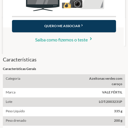
QUERO ME ASSOCIAR
Saiba como fizemos o teste
Características
Características Gerais
Categoria
Azeitonas verdes com
caroço
Marca
VALE FÉRTIL
Lote
LOT:2003231P
Peso Líquido
335 g
Peso drenado
200 g