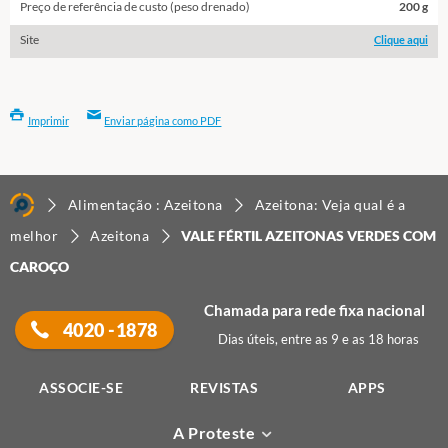
Preço de referência de custo (peso drenado)
200 g
Site
Clique aqui
Imprimir
Enviar página como PDF
Alimentação : Azeitona
Azeitona: Veja qual é a
melhor
Azeitona
VALE FÉRTIL AZEITONAS VERDES COM
CAROÇO
Chamada para rede fixa nacional
4020 -1878
Dias úteis, entre as 9 e as 18 horas
ASSOCIE-SE
REVISTAS
APPS
A Proteste