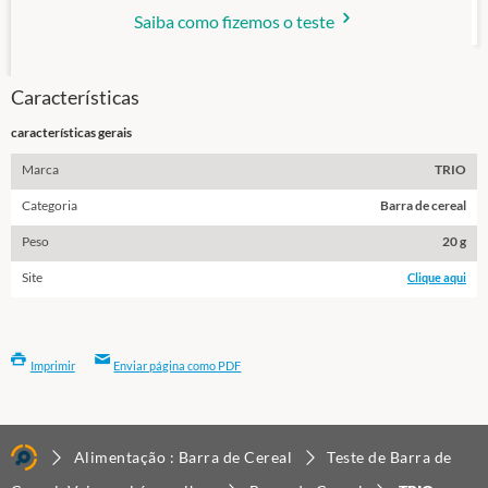
Saiba como fizemos o teste
Características
características gerais
Marca
TRIO
Categoria
Barra de cereal
Peso
20 g
Site
Clique aqui
Imprimir
Enviar página como PDF
Alimentação : Barra de Cereal
Teste de Barra de