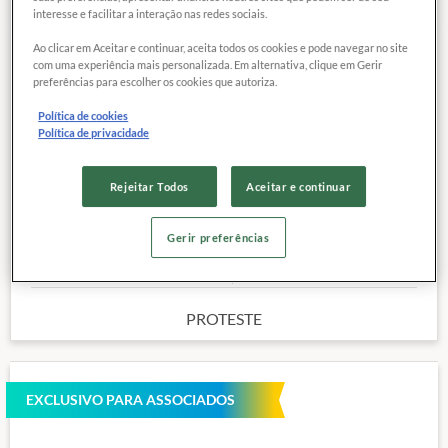
interesse e facilitar a interação nas redes sociais.
Ao clicar em Aceitar e continuar, aceita todos os cookies e pode navegar no site
com uma experiência mais personalizada. Em alternativa, clique em Gerir
COMPARAR
Exclusivo para
preferências para escolher os cookies que autoriza.
associados
Política de cookies
Política de privacidade
Marca:
TRIO
Categoria:
Barra de cereal
Rejeitar Todos
Aceitar e continuar
Peso:
20 g
Outras características
Gerir preferências
Preço de referência
1,
77
R$
PROTESTE
EXCLUSIVO PARA ASSOCIADOS