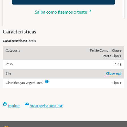
Saiba como fizemos o teste
Características
Características Gerais
Categoria
Feijão Comum Classe
Preto Tipo 1
Peso
1 Kg
Site
Clique aqui
Info
Classificação Vegetal Real
Tipo 1
Imprimir
Enviar página como PDF