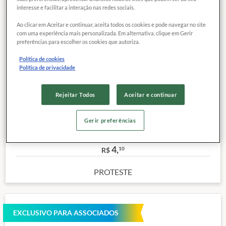
interesse e facilitar a interação nas redes sociais.
Ao clicar em Aceitar e continuar, aceita todos os cookies e pode navegar no site
com uma experiência mais personalizada. Em alternativa, clique em Gerir
COMPARAR
Exclusivo para
preferências para escolher os cookies que autoriza.
associados
Política de cookies
Política de privacidade
Categoria:
Feijão Comum Classe Preto Tipo 1
Peso :
1 Kg
Rejeitar Todos
Aceitar e continuar
Site:
Clique aqui
Classificação Vegetal Real:
Tipo 1
Gerir preferências
Outras características
Preço de referência
4,
10
R$
PROTESTE
EXCLUSIVO PARA ASSOCIADOS