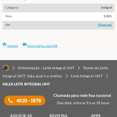
Categoria
Integral
Peso
1,00 L
Site
Clique aqui
Imprimir
Enviar página como PDF
Alimentação : Leite Integral UHT
Testes de Leite
Integral UHT: Veja qual é o melhor
Leite Integral UHT
NILZA LEITE INTEGRAL UHT
Chamada para rede fixa nacional
4020 -1878
Dias úteis, entre as 9 e as 18 horas
ASSOCIE-SE
REVISTAS
APPS