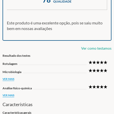
QUALIDADE
Este produto é uma excelente opção, pois se saiu muito
bem em nossas avaliações
Ver como testamos
Resultado dos testes
5
Rotulagem
Star
5
Microbiologia
Star
VER MAIS
5
Análise físico-química
Star
VER MAIS
Características
Características gerais