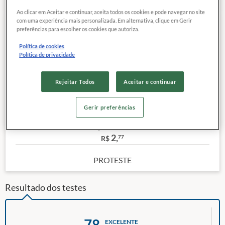
Ao clicar em Aceitar e continuar, aceita todos os cookies e pode navegar no site
com uma experiência mais personalizada. Em alternativa, clique em Gerir
preferências para escolher os cookies que autoriza.
78
EXCELENTE
COMPARAR
QUALIDADE
Política de cookies
Política de privacidade
Categoria:
Integral
Rejeitar Todos
Aceitar e continuar
Peso:
1,00 L
Site:
Clique aqui
Gerir preferências
Outras características
Preço de referência
2,
77
R$
PROTESTE
Resultado dos testes
78
EXCELENTE