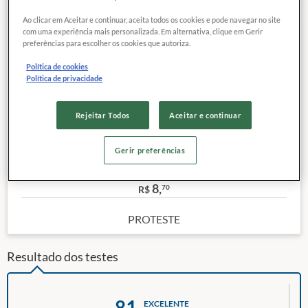
Ao clicar em Aceitar e continuar, aceita todos os cookies e pode navegar no site
com uma experiência mais personalizada. Em alternativa, clique em Gerir
81
EXCELENTE
preferências para escolher os cookies que autoriza.
COMPARAR
QUALIDADE
Política de cookies
Política de privacidade
Categoria:
Manteiga extra com sal
Rejeitar Todos
Aceitar e continuar
Site:
Clique aqui
Peso (kg):
200
Gerir preferências
Outras características
Preço de referência
8,
70
R$
PROTESTE
Resultado dos testes
81
EXCELENTE