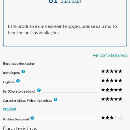
QUALIDADE
Este produto é uma excelente opção, pois se saiu muito
bem em nossas avaliações
Ver como testamos
Resultado dos testes
5
I
Rotulagem
Star
n
5
I
Higiene
f
Star
n
o
5
I
Sal (Cloreto de sódio)
f
Star
n
o
5
I
Características Físico- Químicas
f
Star
n
o
VER MAIS
f
o
3
I
Análise Sensorial
Star
n
Características
f