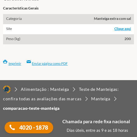
o
Características Gerais
Categoria
Manteiga extra com sal
Site
Clique aqui
Peso (kg)
200
Imprimir
Enviar página como PDF
Alimentação : Manteiga
Teste de Manteigas:
confira todas as avaliações das marcas
Manteiga
comparacao-teste-manteiga
Chamada para rede fixa nacional
4020 -1878
Dias úteis, entre as 9 e as 18 horas