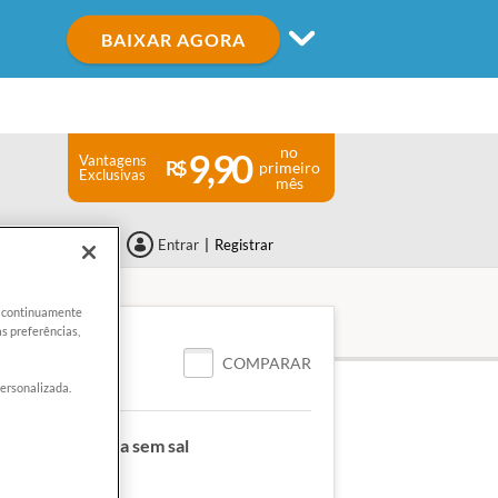
BAIXAR AGORA
no
9,90
Vantagens
primeiro
Exclusivas
mês
Entrar
|
Registrar
er continuamente
s preferências,
A
ALIDADE
COMPARAR
personalizada.
:
Manteiga extra sem sal
 aqui
:
200