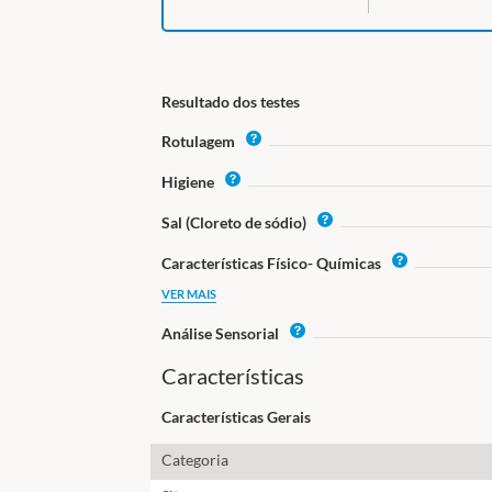
Resultado dos testes
I
Rotulagem
n
I
Higiene
f
n
o
I
Sal (Cloreto de sódio)
f
n
o
I
Características Físico- Químicas
f
n
o
VER MAIS
f
o
I
Análise Sensorial
n
Características
f
o
Características Gerais
Categoria