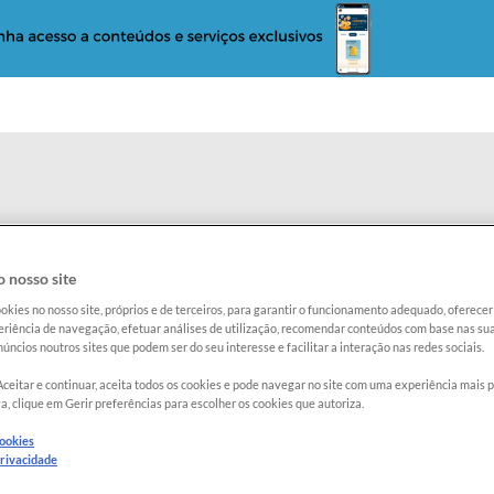
o
Reclame com a Proteste
Radar Proteste
 nosso site
eiga
okies no nosso site, próprios e de terceiros, para garantir o funcionamento adequado, oferec
riência de navegação, efetuar análises de utilização, recomendar conteúdos com base nas sua
69
BO
úncios noutros sites que podem ser do seu interesse e facilitar a interação nas redes sociais.
QU
Aceitar e continuar, aceita todos os cookies e pode navegar no site com uma experiência mais 
a, clique em Gerir preferências para escolher os cookies que autoriza.
Categoria
cookies
privacidade
Site:
Clique
Peso (kg)