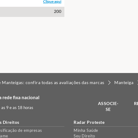
Clique aqui
200
e Manteigas: confira todas as avaliações das marcas
Manteiga
 rede fixa nacional
ASSOCIE-
R
e as 9 e as 18 horas
SE
s Direitos
Radar Proteste
sificação de empresas
Minha Saúde
lame
Seu Direito