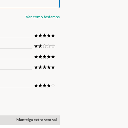
Ver como testamos
5
Star
2
Star
5
Star
5
Star
4
Star
Manteiga extra sem sal