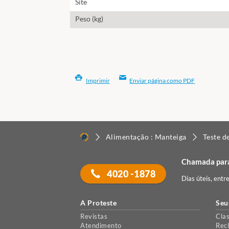
Site
Peso (kg)
Imprimir
Enviar página como PDF
Alimentação : Manteiga
Teste d
Chamada para
4020 -1878
Dias úteis, entr
A Proteste
Seu
Revistas
Clas
Atendimento
Rec