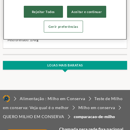
Rejeitar Todos
Aceitar e continuar
Fabricante:
QUERO
Categoria:
Milho em conserva
Gerir preferências
Site:
Clique aqui
Peso líquido:
280 g
Peso drenado:
170 g
LOJAS MAIS BARATAS
Alimentação : Milho em Conserva
Teste de Milho
em conserva: Veja qual é o melhor
Milho em conserva
QUERO MILHO EM CONSERVA
comparacao-de-milho
Chamada para rede fixa nacional