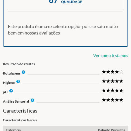
QUALIDADE
Este produto é uma excelente opção, pois se saiu muito
bem em nossas avaliações
Ver como testamos
Resultado dos testes
4
I
Rotulagem
Star
n
5
I
Higiene
f
Star
n
o
5
I
pH
f
Star
n
o
5
I
Análise Sensorial
f
Star
n
o
Características
f
o
Características Gerais
Categoria
Palmito Pupunha