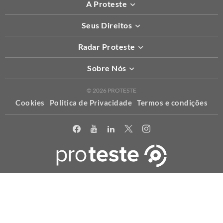
A Proteste
Seus Direitos
Radar Proteste
Sobre Nós
© 2026 PROTESTE
Cookies
Política de Privacidade
Termos e condições
X
Usamos cookies para permitir que o nosso website funcione
corretamente, para personalizar conteúdo e anúncios e proporcionar
uma melhor experiência de uso. Para maiores informações acesse a
nossa
política
.