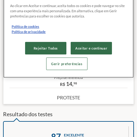
Ao clicar em Aceitar e continuar, aceita todos os cookies e pode navegar no site
com uma experiência mais personalizada. Em alternativa, clique em Gerir
preferências para escolher os cookies que autoriza.
87
EXCELENTE
COMPARAR
QUALIDADE
Política de cookies
Política de privacidade
Categoria:
Palmito Pupunha
Rejeitar Todos
Aceitar e continuar
Site do Fabricante:
Clique aqui
Peso:
520 g
Gerir preferências
Outras características
Preço de referência
14,
98
R$
PROTESTE
Resultado dos testes
87
EXCELENTE