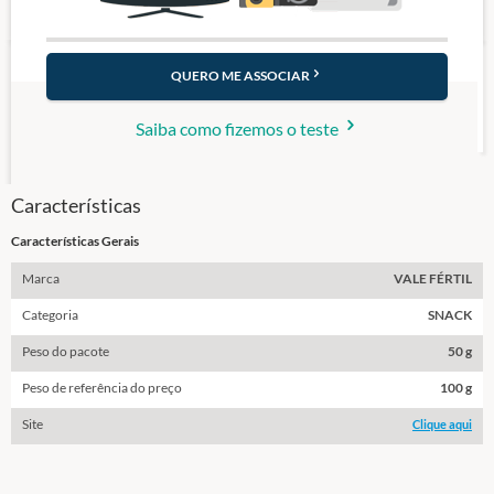
QUERO ME ASSOCIAR
Saiba como fizemos o teste
Características
Características Gerais
Marca
VALE FÉRTIL
Categoria
SNACK
Peso do pacote
50 g
Peso de referência do preço
100 g
Site
Clique aqui