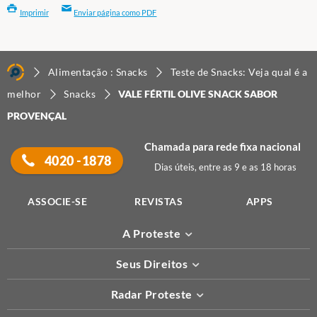
Imprimir
Enviar página como PDF
Alimentação : Snacks
Teste de Snacks: Veja qual é a
melhor
Snacks
VALE FÉRTIL OLIVE SNACK SABOR
PROVENÇAL
Chamada para rede fixa nacional
4020 -1878
Dias úteis, entre as 9 e as 18 horas
ASSOCIE-SE
REVISTAS
APPS
A Proteste
Seus Direitos
Radar Proteste