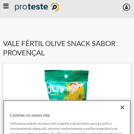
Skip
to
main
content
VALE FÉRTIL OLIVE SNACK SABOR
PROVENÇAL
Cookies no nosso site
Utilizamos cookies no nosso site, próprios e de terceiros, para garantir o
funcionamento adequado, oferecer continuamente a melhor experiência de
navegação, efetuar análises de utilização, recomendar conteúdos com base nas