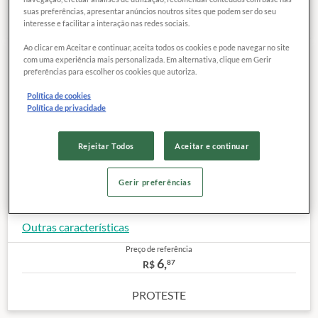
suas preferências, apresentar anúncios noutros sites que podem ser do seu
interesse e facilitar a interação nas redes sociais.
Ao clicar em Aceitar e continuar, aceita todos os cookies e pode navegar no site
com uma experiência mais personalizada. Em alternativa, clique em Gerir
COMPARAR
preferências para escolher os cookies que autoriza.
Exclusivo para
associados
Política de cookies
Política de privacidade
Segmento:
NÃO FORMULADO
Marca:
VALE FÉRTIL
Rejeitar Todos
Aceitar e continuar
Categoria:
SNACK
Peso do pacote:
50 g
Gerir preferências
Peso de referência do preço:
100 g
Site:
Clique aqui
Outras características
Preço de referência
6,
87
R$
PROTESTE