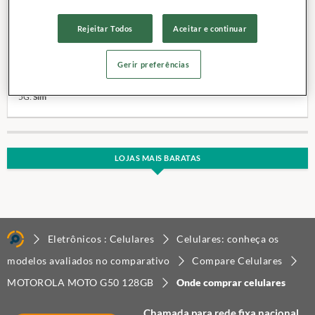
Rejeitar Todos
Aceitar e continuar
Data da publicação:
05 / 2021
Último sistema operacional disponível:
Android 12
Gerir preferências
Tamanho da tela:
6,50 "
Memória interna declarada:
128 GB
5G:
Sim
LOJAS MAIS BARATAS
Eletrônicos : Celulares
Celulares: conheça os
modelos avaliados no comparativo
Compare Celulares
MOTOROLA MOTO G50 128GB
Onde comprar celulares
Chamada para rede fixa nacional