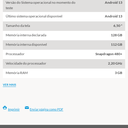
Versão do Sistema operacional no momento do
Android 13
teste
Último sistema operacional disponível
Android 13
Tamanho da tela
6,50 "
Memória interna declarada
128 GB
Memória interna disponível
112 GB
Processador
Snapdragon 480+
Velocidade do processador
2,20 GHz
Memória RAM
3 GB
VER MAIS
Imprimir
Enviar página como PDF