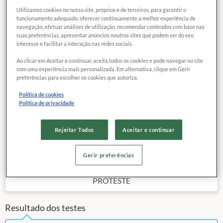
Utilizamos cookies no nosso site, próprios e de terceiros, para garantir o
funcionamento adequado, oferecer continuamente a melhor experiência de
navegação, efetuar análises de utilização, recomendar conteúdos com base nas
60
QUALIDADE
COMPARAR
suas preferências, apresentar anúncios noutros sites que podem ser do seu
MÉDIA
interesse e facilitar a interação nas redes sociais.
Ao clicar em Aceitar e continuar, aceita todos os cookies e pode navegar no site
com uma experiência mais personalizada. Em alternativa, clique em Gerir
Data da publicação:
05 / 2023
preferências para escolher os cookies que autoriza.
Último sistema operacional disponível:
Android 13
Política de cookies
Tamanho da tela:
6,50 "
Política de privacidade
Memória interna declarada:
128 GB
5G:
Sim
Rejeitar Todos
Aceitar e continuar
Outras características
Preço de referência
Gerir preferências
1.529,
10
R$
PROTESTE
Resultado dos testes