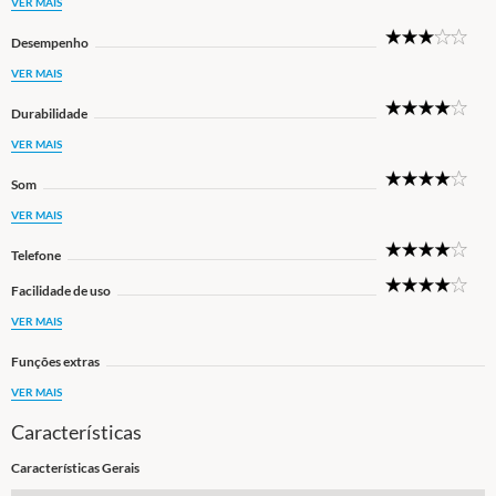
VER MAIS
3
Desempenho
Star
VER MAIS
4
Durabilidade
Star
VER MAIS
4
Som
Star
VER MAIS
4
Telefone
Star
4
Facilidade de uso
Star
VER MAIS
Funções extras
VER MAIS
Características
Características Gerais