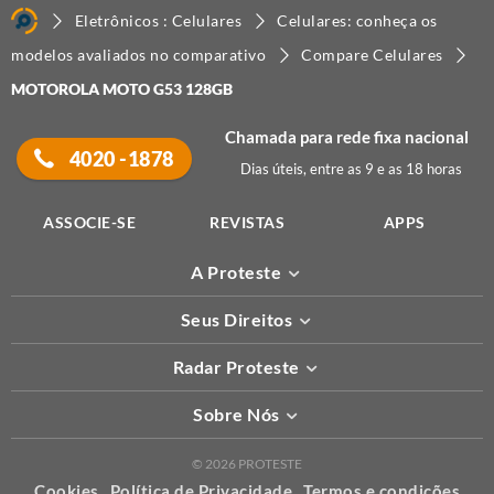
Eletrônicos : Celulares
Celulares: conheça os
modelos avaliados no comparativo
Compare Celulares
MOTOROLA MOTO G53 128GB
Chamada para rede fixa nacional
4020 -1878
Dias úteis, entre as 9 e as 18 horas
ASSOCIE-SE
REVISTAS
APPS
A Proteste
Seus Direitos
Radar Proteste
Sobre Nós
© 2026 PROTESTE
Cookies
Política de Privacidade
Termos e condições