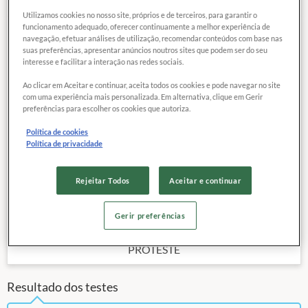
Utilizamos cookies no nosso site, próprios e de terceiros, para garantir o
funcionamento adequado, oferecer continuamente a melhor experiência de
navegação, efetuar análises de utilização, recomendar conteúdos com base nas
55
QUALIDADE
COMPARAR
suas preferências, apresentar anúncios noutros sites que podem ser do seu
MÉDIA
interesse e facilitar a interação nas redes sociais.
Ao clicar em Aceitar e continuar, aceita todos os cookies e pode navegar no site
com uma experiência mais personalizada. Em alternativa, clique em Gerir
Data da publicação:
02 / 2021
preferências para escolher os cookies que autoriza.
Último sistema operacional disponível:
Android 12
Tamanho da tela:
6,50 "
Política de cookies
Política de privacidade
Memória interna declarada:
64 GB
5G:
Não
Rejeitar Todos
Aceitar e continuar
Outras características
Preço de referência
1.999,
Gerir preferências
00
R$
PROTESTE
Resultado dos testes