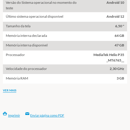
Versão do Sistema operacional no momento do
Android 10
teste
Último sistema operacional disponível
Android 12
Tamanho da tela
6,50 "
Memória interna declarada
64 GB
Memória interna disponível
47 GB
Processador
MediaTek Helio P35
_MT6765__
Velocidade do processador
2,30 GHz
Memória RAM
3 GB
VER MAIS
Imprimir
Enviar página como PDF