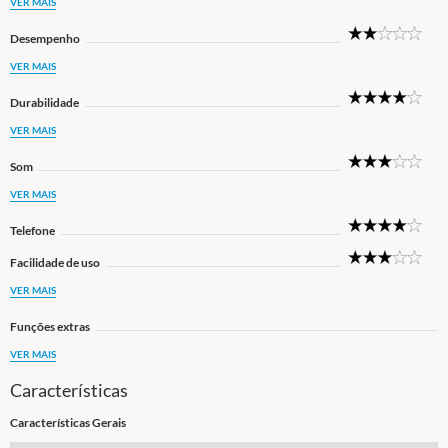
VER MAIS
2
Desempenho
Star
VER MAIS
4
Durabilidade
Star
VER MAIS
3
Som
Star
VER MAIS
4
Telefone
Star
3
Facilidade de uso
Star
VER MAIS
Funções extras
VER MAIS
Características
Características Gerais