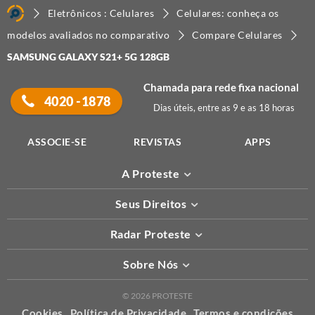
Eletrônicos : Celulares
Celulares: conheça os
modelos avaliados no comparativo
Compare Celulares
SAMSUNG GALAXY S21+ 5G 128GB
Chamada para rede fixa nacional
4020 -1878
Dias úteis, entre as 9 e as 18 horas
ASSOCIE-SE
REVISTAS
APPS
A Proteste
Seus Direitos
Radar Proteste
Sobre Nós
© 2026 PROTESTE
Cookies
Política de Privacidade
Termos e condições