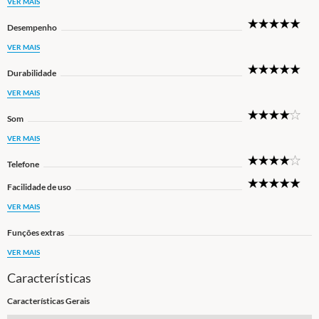
VER MAIS
5
Desempenho
Star
VER MAIS
5
Durabilidade
Star
VER MAIS
4
Som
Star
VER MAIS
4
Telefone
Star
5
Facilidade de uso
Star
VER MAIS
Funções extras
VER MAIS
Características
Características Gerais