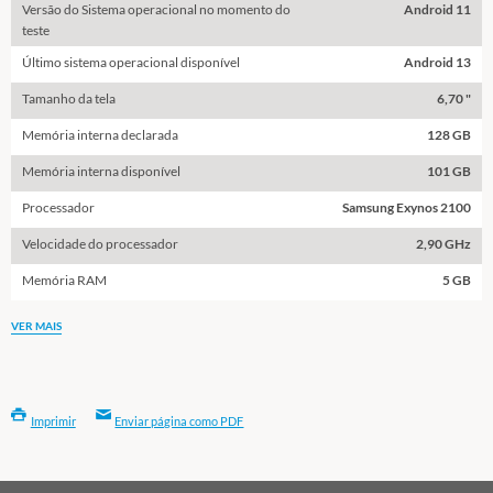
Versão do Sistema operacional no momento do
Android 11
teste
Último sistema operacional disponível
Android 13
Tamanho da tela
6,70 "
Memória interna declarada
128 GB
Memória interna disponível
101 GB
Processador
Samsung Exynos 2100
Velocidade do processador
2,90 GHz
Memória RAM
5 GB
VER MAIS
Imprimir
Enviar página como PDF