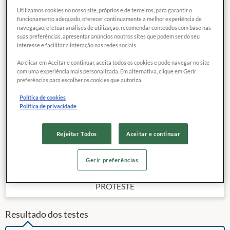
Utilizamos cookies no nosso site, próprios e de terceiros, para garantir o
funcionamento adequado, oferecer continuamente a melhor experiência de
navegação, efetuar análises de utilização, recomendar conteúdos com base nas
75
EXCELENTE
COMPARAR
suas preferências, apresentar anúncios noutros sites que podem ser do seu
QUALIDADE
interesse e facilitar a interação nas redes sociais.
Ao clicar em Aceitar e continuar, aceita todos os cookies e pode navegar no site
com uma experiência mais personalizada. Em alternativa, clique em Gerir
Data da publicação:
02 / 2021
preferências para escolher os cookies que autoriza.
Último sistema operacional disponível:
Android 13
Política de cookies
Tamanho da tela:
6,70 "
Política de privacidade
Memória interna declarada:
128 GB
5G:
Sim
Rejeitar Todos
Aceitar e continuar
Outras características
Preço de referência
Gerir preferências
6.999,
00
R$
PROTESTE
Resultado dos testes