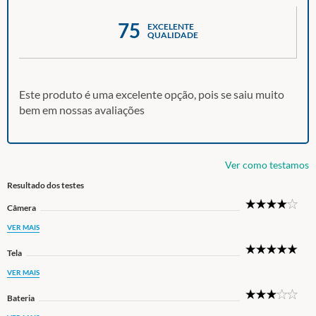
75
EXCELENTE
QUALIDADE
Este produto é uma excelente opção, pois se saiu muito
bem em nossas avaliações
Ver como testamos
Resultado dos testes
4
Câmera
Star
VER MAIS
5
Tela
Star
VER MAIS
3
Bateria
Star