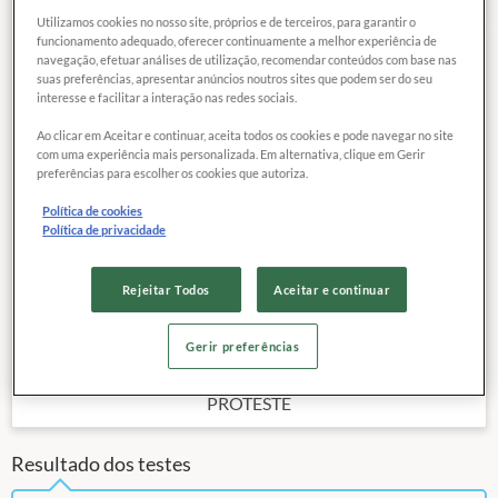
Utilizamos cookies no nosso site, próprios e de terceiros, para garantir o
funcionamento adequado, oferecer continuamente a melhor experiência de
navegação, efetuar análises de utilização, recomendar conteúdos com base nas
56
QUALIDADE
COMPARAR
suas preferências, apresentar anúncios noutros sites que podem ser do seu
MÉDIA
interesse e facilitar a interação nas redes sociais.
Ao clicar em Aceitar e continuar, aceita todos os cookies e pode navegar no site
com uma experiência mais personalizada. Em alternativa, clique em Gerir
Data da publicação:
05 / 2023
preferências para escolher os cookies que autoriza.
Último sistema operacional disponível:
Android 13
Política de cookies
Tamanho da tela:
6,70 "
Política de privacidade
Memória interna declarada:
64 GB
5G:
Não
Rejeitar Todos
Aceitar e continuar
Outras características
Preço de referência
Gerir preferências
795,
15
R$
PROTESTE
Resultado dos testes