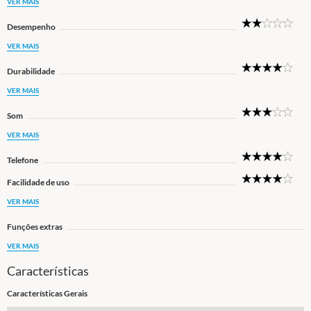
VER MAIS
2
Desempenho
Star
VER MAIS
4
Durabilidade
Star
VER MAIS
3
Som
Star
VER MAIS
4
Telefone
Star
4
Facilidade de uso
Star
VER MAIS
Funções extras
VER MAIS
Características
Características Gerais