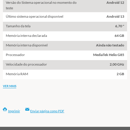
Versão do Sistema operacional no momento do
Android 12
teste
Último sistema operacional disponível
Android 13
Tamanho da tela
6,70 "
Memória interna declarada
64 GB
Memória interna disponível
Ainda não testado
Processador
MediaTek Helio G85
Velocidade do processador
2,00 GHz
Memória RAM
2 GB
VER MAIS
Imprimir
Enviar página como PDF