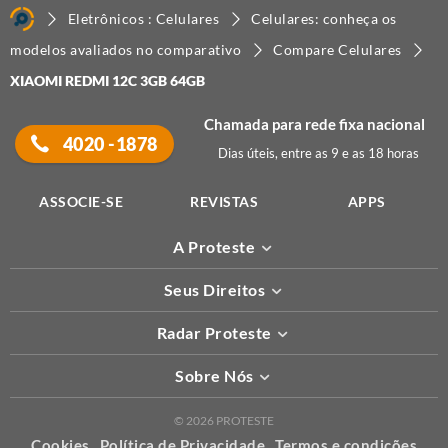
Eletrônicos : Celulares
Celulares: conheça os
modelos avaliados no comparativo
Compare Celulares
XIAOMI REDMI 12C 3GB 64GB
Chamada para rede fixa nacional
4020 -1878
Dias úteis, entre as 9 e as 18 horas
ASSOCIE-SE
REVISTAS
APPS
A Proteste
Seus Direitos
Radar Proteste
Sobre Nós
© 2026 PROTESTE
Cookies
Política de Privacidade
Termos e condições