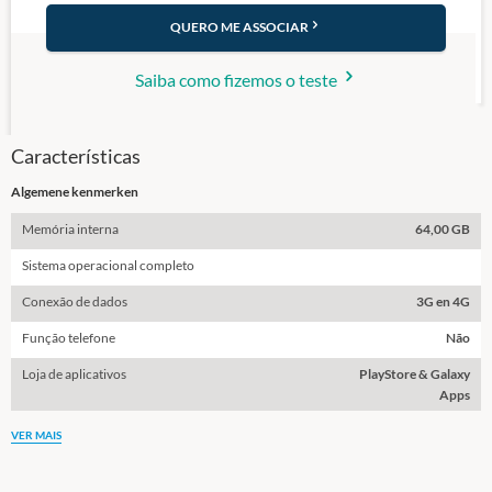
QUERO ME ASSOCIAR
Saiba como fizemos o teste
Características
Algemene kenmerken
Memória interna
64,00 GB
Sistema operacional completo
Conexão de dados
3G en 4G
Função telefone
Não
Loja de aplicativos
PlayStore & Galaxy
Apps
VER MAIS