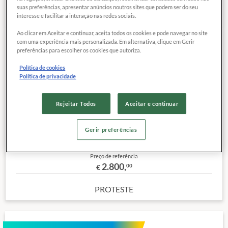
suas preferências, apresentar anúncios noutros sites que podem ser do seu
interesse e facilitar a interação nas redes sociais.
Ao clicar em Aceitar e continuar, aceita todos os cookies e pode navegar no site
com uma experiência mais personalizada. Em alternativa, clique em Gerir
preferências para escolher os cookies que autoriza.
COMPARAR
Exclusivo para
associados
Política de cookies
Política de privacidade
Memória interna:
64,00 GB
Sistema operacional completo:
Rejeitar Todos
Aceitar e continuar
Conexão de dados:
3G en 4G
Diagonal da imagem da tela:
10,50 "
Gerir preferências
Outras características
Preço de referência
2.800,
00
€
PROTESTE